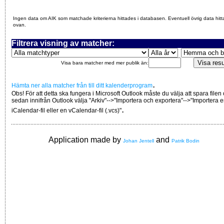
Ingen data om AIK som matchade kriterierna hittades i databasen. Eventuell övrig data hitt
ovan.
Filtrera visning av matcher:
Visa bara matcher med mer publik än:
.
Hämta ner alla matcher från till ditt kalenderprogram
Obs! För att detta ska fungera i Microsoft Outlook måste du välja att spara filen
sedan innifrån Outlook välja "Arkiv"-->"Importera och exportera"-->"Importera 
.
iCalendar-fil eller en vCalendar-fil (.vcs)"
Application made by
and
Johan Jentell
Patrik Bodin