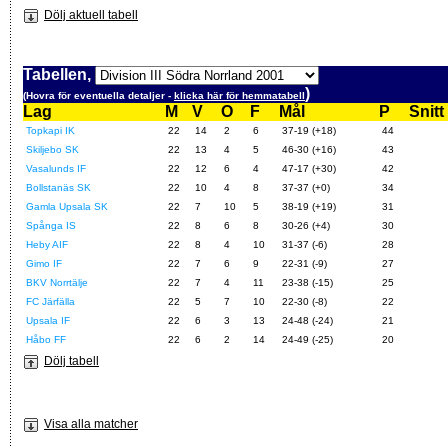
Dölj aktuell tabell
Tabellen,
)
(Hovra för eventuella detaljer -
klicka här för hemmatabell
Lag
M
V
O
F
Mål
P
Snitt
Topkapi IK
22
14
2
6
37-19 (+18)
44
Skiljebo SK
22
13
4
5
46-30 (+16)
43
Vasalunds IF
22
12
6
4
47-17 (+30)
42
Bollstanäs SK
22
10
4
8
37-37 (+0)
34
Gamla Upsala SK
22
7
10
5
38-19 (+19)
31
Spånga IS
22
8
6
8
30-26 (+4)
30
Heby AIF
22
8
4
10
31-37 (-6)
28
Gimo IF
22
7
6
9
22-31 (-9)
27
BKV Norrtälje
22
7
4
11
23-38 (-15)
25
FC Järfälla
22
5
7
10
22-30 (-8)
22
Upsala IF
22
6
3
13
24-48 (-24)
21
Håbo FF
22
6
2
14
24-49 (-25)
20
Dölj tabell
Visa alla matcher