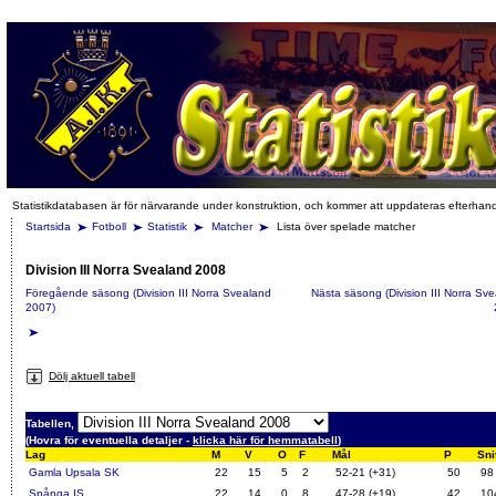
Statistikdatabasen är för närvarande under konstruktion, och kommer att uppdateras efterhan
Startsida
Fotboll
Statistik
Matcher
Lista över spelade matcher
Division III Norra Svealand 2008
Föregående säsong (Division III Norra Svealand
Nästa säsong (Division III Norra Sv
2007)
Dölj aktuell tabell
Tabellen,
(Hovra för eventuella detaljer -
klicka här för hemmatabell
)
Lag
M
V
O
F
Mål
P
Sni
Gamla Upsala SK
22
15
5
2
52-21 (+31)
50
98
Spånga IS
22
14
0
8
47-28 (+19)
42
10