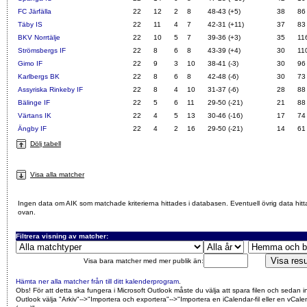
FC Järfälla
22
12
2
8
48-43 (+5)
38
86
Täby IS
22
11
4
7
42-31 (+11)
37
83
BKV Norrtälje
22
10
5
7
39-36 (+3)
35
11
Strömsbergs IF
22
8
6
8
43-39 (+4)
30
11
Gimo IF
22
9
3
10
38-41 (-3)
30
96
Karlbergs BK
22
8
6
8
42-48 (-6)
30
73
Assyriska Rinkeby IF
22
8
4
10
31-37 (-6)
28
88
Bälinge IF
22
5
6
11
29-50 (-21)
21
88
Värtans IK
22
4
5
13
30-46 (-16)
17
74
Ängby IF
22
4
2
16
29-50 (-21)
14
61
Dölj tabell
Visa alla matcher
Ingen data om AIK som matchade kriterierna hittades i databasen. Eventuell övrig data hitt
ovan.
Filtrera visning av matcher:
Visa bara matcher med mer publik än:
Hämta ner alla matcher från till ditt kalenderprogram
.
Obs! För att detta ska fungera i Microsoft Outlook måste du välja att spara filen och sedan i
Outlook välja "Arkiv"-->"Importera och exportera"-->"Importera en iCalendar-fil eller en vCalen