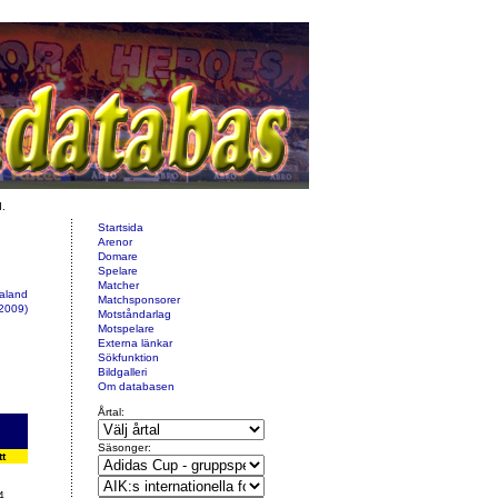
d.
Startsida
Arenor
Domare
Spelare
Matcher
ealand
Matchsponsorer
2009)
Motståndarlag
Motspelare
Externa länkar
Sökfunktion
Bildgalleri
Om databasen
Årtal:
Säsonger:
tt
4