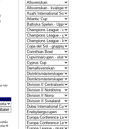
6
0
as här
nnifrån
dar-fil