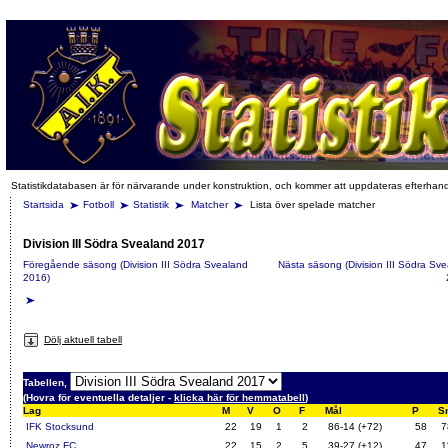
Statistikdatabasen är för närvarande under konstruktion, och kommer att uppdateras efterhan
Startsida
Fotboll
Statistik
Matcher
Lista över spelade matcher
Division III Södra Svealand 2017
Föregående säsong (Division III Södra Svealand
Nästa säsong (Division III Södra Sv
2016)
Dölj aktuell tabell
Tabellen,
(Hovra för eventuella detaljer -
klicka här för hemmatabell
)
Lag
M
V
O
F
Mål
P
Sn
IFK Stocksund
22
19
1
2
86-14 (+72)
58
7
Newroz FC
22
15
2
5
39-27 (+12)
47
1