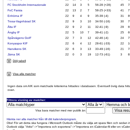
FC Stockholm Internazionale
22
14
3
5
56-28 (+28)
45
7
FoC Farsta
22
13
2
7
58-25 (+33)
41
7
Enhörna IF
22
9
4
9
35-39 (-4)
31
8
Trosa-Vagnhärad SK
22
9
3
10
34-50 (-16)
30
7
Älta IF
22
9
2
11
32-41 (-9)
29
6
Ängby IF
22
5
10
7
39-41 (-2)
25
6
Spårvägens GoIF
22
7
3
12
42-46 (-4)
24
7
Konyaspor KIF
22
6
4
12
28-61 (-33)
22
1
Hanvikens SK
22
6
3
13
33-49 (-16)
21
7
Järna SK
22
0
3
19
12-73 (-61)
3
8
Dölj tabell
Visa alla matcher
Ingen data om AIK som matchade kriterierna hittades i databasen. Eventuell övrig data hitt
ovan.
Filtrera visning av matcher:
Visa bara matcher med mer publik än:
Hämta ner alla matcher från till ditt kalenderprogram
.
Obs! För att detta ska fungera i Microsoft Outlook måste du välja att spara filen och sedan i
Outlook välja "Arkiv"-->"Importera och exportera"-->"Importera en iCalendar-fil eller en vCalen