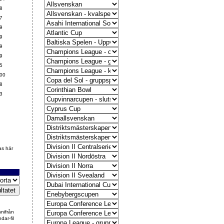
8
7
9
9
9
9
5
00
8
3
as här
nnifrån
dar-fil