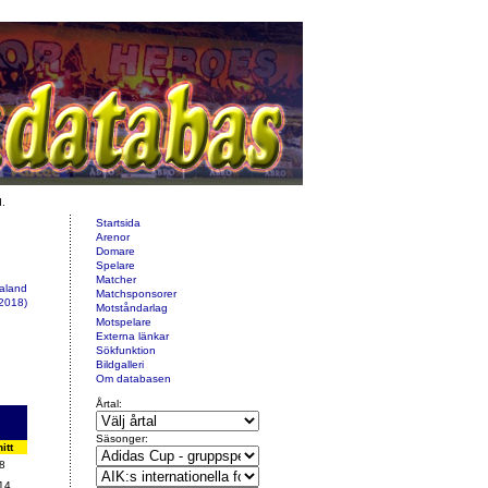
d.
Startsida
Arenor
Domare
Spelare
Matcher
ealand
Matchsponsorer
2018)
Motståndarlag
Motspelare
Externa länkar
Sökfunktion
Bildgalleri
Om databasen
Årtal:
Säsonger:
itt
8
14