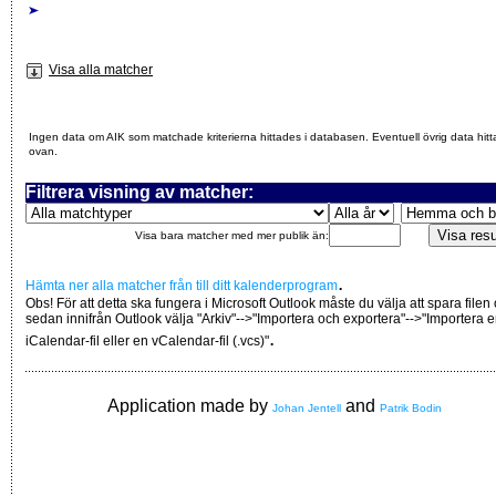
Visa alla matcher
Ingen data om AIK som matchade kriterierna hittades i databasen. Eventuell övrig data hitt
ovan.
Filtrera visning av matcher:
Visa bara matcher med mer publik än:
.
Hämta ner alla matcher från till ditt kalenderprogram
Obs! För att detta ska fungera i Microsoft Outlook måste du välja att spara filen
sedan innifrån Outlook välja "Arkiv"-->"Importera och exportera"-->"Importera 
.
iCalendar-fil eller en vCalendar-fil (.vcs)"
Application made by
and
Johan Jentell
Patrik Bodin