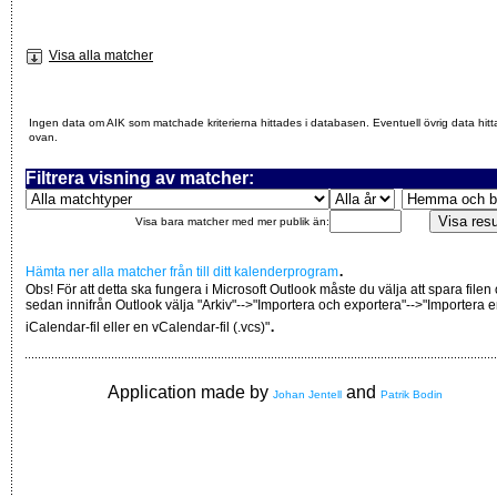
Visa alla matcher
Ingen data om AIK som matchade kriterierna hittades i databasen. Eventuell övrig data hitt
ovan.
Filtrera visning av matcher:
Visa bara matcher med mer publik än:
.
Hämta ner alla matcher från till ditt kalenderprogram
Obs! För att detta ska fungera i Microsoft Outlook måste du välja att spara filen
sedan innifrån Outlook välja "Arkiv"-->"Importera och exportera"-->"Importera 
.
iCalendar-fil eller en vCalendar-fil (.vcs)"
Application made by
and
Johan Jentell
Patrik Bodin