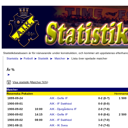
Statistikdatabasen är för närvarande under konstruktion, och kommer att uppdateras efterhan
Startsida
Fotboll
Statistik
Matcher
Lista över spelade matcher
År %
Visa statistik (Matcher %%)
Matcher
Rosenska Pokalen
Hemmamatch
1899-09-24
AIK - Gefle IF
0-2 (0-?)
1 500
1900-09-01
AIK - IF Swithiod
0-0 (0-0)
1900-09-02
10:00
AIK - Djurgårdens IF
2-0 (?-0)
1900-09-02
14:15
AIK - Gefle IF
0-9 (0-6)
2 500
1900-09-02
08:00
AIK - IF Swithiod
1-0 (?-0)
1901-08-11
AIK - IK Svea
7-0 (?-0)