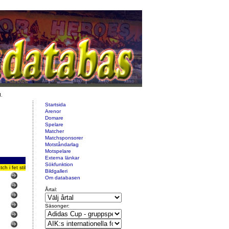
d.
Startsida
Arenor
Domare
Spelare
Matcher
Matchsponsorer
Motståndarlag
Motspelare
Externa länkar
Sökfunktion
 i fet stil
Bildgalleri
Om databasen
Årtal:
Säsonger: