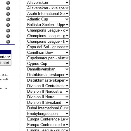
nnifrån
dar-fil