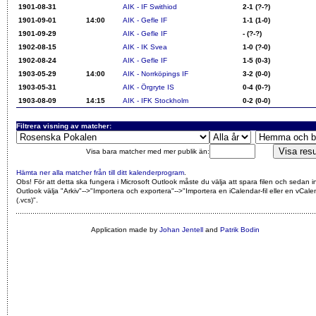
1901-08-31
AIK - IF Swithiod
2-1 (?-?)
1901-09-01
14:00
AIK - Gefle IF
1-1 (1-0)
1901-09-29
AIK - Gefle IF
- (?-?)
1902-08-15
AIK - IK Svea
1-0 (?-0)
1902-08-24
AIK - Gefle IF
1-5 (0-3)
1903-05-29
14:00
AIK - Norrköpings IF
3-2 (0-0)
1903-05-31
AIK - Örgryte IS
0-4 (0-?)
1903-08-09
14:15
AIK - IFK Stockholm
0-2 (0-0)
Filtrera visning av matcher:
Visa bara matcher med mer publik än:
Hämta ner alla matcher från till ditt kalenderprogram
.
Obs! För att detta ska fungera i Microsoft Outlook måste du välja att spara filen och sedan i
Outlook välja "Arkiv"-->"Importera och exportera"-->"Importera en iCalendar-fil eller en vCalen
(.vcs)"
.
Application made by
Johan Jentell
and
Patrik Bodin