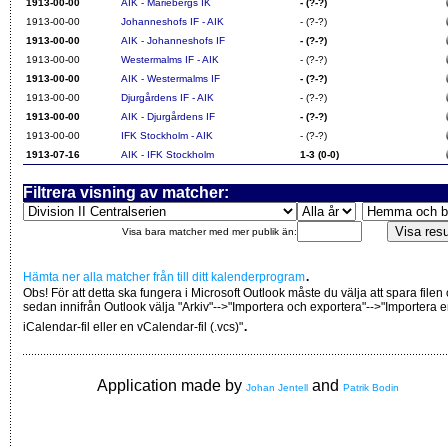
1913-00-00
AIK - Mariebergs IK
- (?-?)
1913-00-00
Johanneshofs IF - AIK
- (?-?)
1913-00-00
AIK - Johanneshofs IF
- (?-?)
1913-00-00
Westermalms IF - AIK
- (?-?)
1913-00-00
AIK - Westermalms IF
- (?-?)
1913-00-00
Djurgårdens IF - AIK
- (?-?)
1913-00-00
AIK - Djurgårdens IF
- (?-?)
1913-00-00
IFK Stockholm - AIK
- (?-?)
1913-07-16
AIK - IFK Stockholm
1-3 (0-0)
Filtrera visning av matcher:
Visa bara matcher med mer publik än:
.
Hämta ner alla matcher från till ditt kalenderprogram
Obs! För att detta ska fungera i Microsoft Outlook måste du välja att spara filen
sedan innifrån Outlook välja "Arkiv"-->"Importera och exportera"-->"Importera 
.
iCalendar-fil eller en vCalendar-fil (.vcs)"
Application made by
and
Johan Jentell
Patrik Bodin