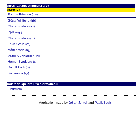
AIK:s laguppställning (2-3-5)
Startelva
Ragnar Eriksson (mv)
Gösta Wihlborg (hb)
Okänd spelare (vb)
Kjellberg (hh)
Okänd spelare (ch)
Louis Groth (vh)
Mårtensson (hy)
Valfrid Gunnarsson (hi)
Helmer Svedberg (c)
Rudolf Kock (vi)
Karl Ansén (vy)
Noterade spelare i Westermalms IF
Lindström
Application made by
Johan Jentell
and
Patrik Bodin