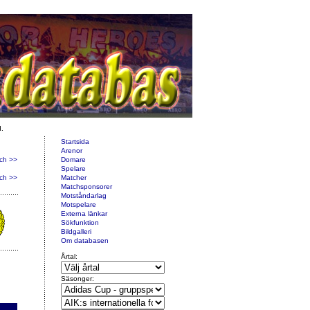
d.
Startsida
Arenor
ch >>
Domare
Spelare
ch >>
Matcher
Matchsponsorer
Motståndarlag
Motspelare
Externa länkar
Sökfunktion
Bildgalleri
Om databasen
Årtal:
Säsonger: