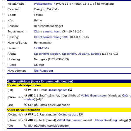
Motståndare
Westermalms IF
(VOF: 16-4-4 totalt, 15-4-1 på hemmaplan)
Resultat:
Oavgjort: 2-2 (1-1)
Sport:
Fotboll
Kön:
Herrar
Sektion:
Representationslaget
Typ av match:
Okänt sammanhang
(5-4-10 / 1-2-2)
Säsong:
Okänt sammanhang 1918
(0-1-0 / 0-1-0)
Hemma/Borta:
Hemmamatch
Datum:
1918-11-17
Arena:
Stockholms stadion, Stockholm, Uppland, Sverige
(174-48-91)
Underlag:
Naturgräs (1176-638-813)
Publik:
Ca 700
Huvuddomare:
Nils Runeborg
Händelseförlopp (hovra för eventuella detaljer)
Första halvlek/perioden
(20)
WIF
0-1 Retur
Okänd spelare
AIK
1-1 Straff (11m, fot, högt till höger)
Valfrid Gunnarsson
(Hands av
Okän
(Okänd tid)
spelare
) (-)
(45)
Slut på Första halvlek/perioden
Andra halvlek/perioden
(Okänd tid)
WIF
1-2 Fast situation
Okänd spelare
(Okänd tid)
AIK
2-2 Nick (huvud)
Valfrid Gunnarsson
(assist:
Helmer Svedberg
, inlägg)
(90)
Slut på Andra halvlek/perioden