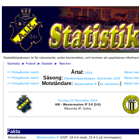
Statistikdatabasen är för närvarande under konstruktion, och kommer att uppdateras efterhan
Startsida
Fotboll
Statistik
Matcher
Årtal:
<< Föregående match
Nästa mat
1916
Säsong:
<< Föregående match
Nästa mat
Distriktsmästerskapen, Stockholm 1916
Motståndare:
(
)
<< Föregående match
Nästa mat
Westermalms IF
Se returmatch
Sunday 12 November 1916
AIK - Westermalms IF 3-0 (3-0)
Råsunda IP, Solna
Fakta
Motståndare
Westermalms IF
(VOF: 16-4-4 totalt, 15-4-1 på hemmaplan)