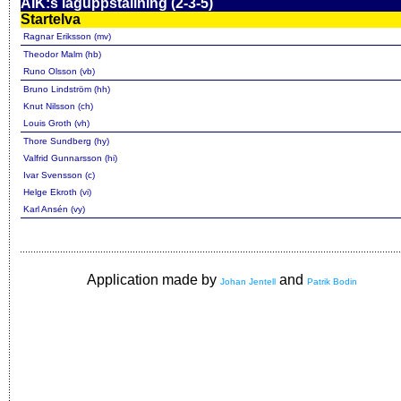
AIK:s laguppställning (2-3-5)
Startelva
Ragnar Eriksson (mv)
Theodor Malm (hb)
Runo Olsson (vb)
Bruno Lindström (hh)
Knut Nilsson (ch)
Louis Groth (vh)
Thore Sundberg (hy)
Valfrid Gunnarsson (hi)
Ivar Svensson (c)
Helge Ekroth (vi)
Karl Ansén (vy)
Application made by
and
Johan Jentell
Patrik Bodin