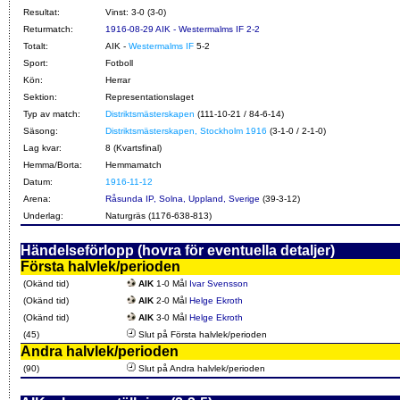
Resultat:
Vinst: 3-0 (3-0)
Returmatch:
1916-08-29 AIK - Westermalms IF 2-2
Totalt:
AIK -
Westermalms IF
5-2
Sport:
Fotboll
Kön:
Herrar
Sektion:
Representationslaget
Typ av match:
Distriktsmästerskapen
(111-10-21 / 84-6-14)
Säsong:
Distriktsmästerskapen, Stockholm 1916
(3-1-0 / 2-1-0)
Lag kvar:
8 (Kvartsfinal)
Hemma/Borta:
Hemmamatch
Datum:
1916-11-12
Arena:
Råsunda IP, Solna, Uppland, Sverige
(39-3-12)
Underlag:
Naturgräs (1176-638-813)
Händelseförlopp (hovra för eventuella detaljer)
Första halvlek/perioden
(Okänd tid)
AIK
1-0 Mål
Ivar Svensson
(Okänd tid)
AIK
2-0 Mål
Helge Ekroth
(Okänd tid)
AIK
3-0 Mål
Helge Ekroth
(45)
Slut på Första halvlek/perioden
Andra halvlek/perioden
(90)
Slut på Andra halvlek/perioden