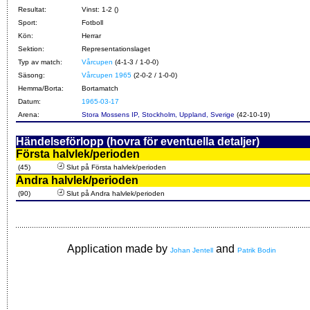
Resultat:
Vinst: 1-2 ()
Sport:
Fotboll
Kön:
Herrar
Sektion:
Representationslaget
Typ av match:
Vårcupen
(4-1-3 / 1-0-0)
Säsong:
Vårcupen 1965
(2-0-2 / 1-0-0)
Hemma/Borta:
Bortamatch
Datum:
1965-03-17
Arena:
Stora Mossens IP, Stockholm, Uppland, Sverige
(42-10-19)
Händelseförlopp (hovra för eventuella detaljer)
Första halvlek/perioden
(45)
Slut på Första halvlek/perioden
Andra halvlek/perioden
(90)
Slut på Andra halvlek/perioden
Application made by
and
Johan Jentell
Patrik Bodin