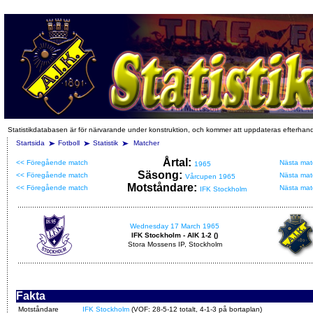
Statistikdatabasen är för närvarande under konstruktion, och kommer att uppdateras efterhan
Startsida
Fotboll
Statistik
Matcher
Årtal:
<< Föregående match
Nästa mat
1965
Säsong:
<< Föregående match
Nästa mat
Vårcupen 1965
Motståndare:
<< Föregående match
Nästa mat
IFK Stockholm
Wednesday 17 March 1965
IFK Stockholm - AIK 1-2 ()
Stora Mossens IP, Stockholm
Fakta
Motståndare
IFK Stockholm
(VOF: 28-5-12 totalt, 4-1-3 på bortaplan)