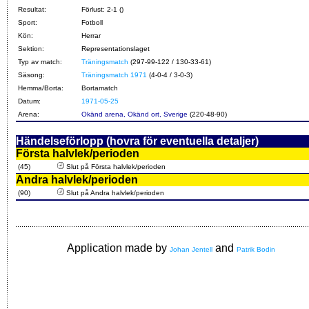
Resultat:
Förlust: 2-1 ()
Sport:
Fotboll
Kön:
Herrar
Sektion:
Representationslaget
Typ av match:
Träningsmatch
(297-99-122 / 130-33-61)
Säsong:
Träningsmatch 1971
(4-0-4 / 3-0-3)
Hemma/Borta:
Bortamatch
Datum:
1971-05-25
Arena:
Okänd arena, Okänd ort, Sverige
(220-48-90)
Händelseförlopp (hovra för eventuella detaljer)
Första halvlek/perioden
(45)
Slut på Första halvlek/perioden
Andra halvlek/perioden
(90)
Slut på Andra halvlek/perioden
Application made by
and
Johan Jentell
Patrik Bodin