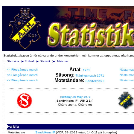
Statistikdatabasen är för närvarande under konstruktion, och kommer att uppdateras efterhan
Startsida
Fotboll
Statistik
Matcher
Årtal:
<< Föregående match
Nästa mat
1971
Säsong:
<< Föregående match
Nästa mat
Träningsmatch 1971
Motståndare:
<< Föregående match
Nästa mat
Sandvikens IF
Tuesday 25 May 1971
Sandvikens IF - AIK 2-1 ()
Okänd arena, Okänd ort
Fakta
Motståndare
Sandvikens IF
(VOF: 38-12-13 totalt, 14-6-11 på bortaplan)