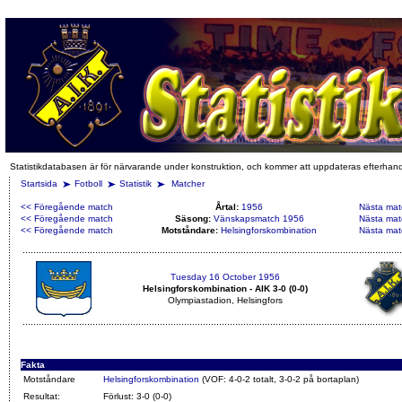
Statistikdatabasen är för närvarande under konstruktion, och kommer att uppdateras efterhan
Startsida
Fotboll
Statistik
Matcher
<< Föregående match
Årtal:
1956
Nästa mat
<< Föregående match
Säsong:
Vänskapsmatch 1956
Nästa mat
<< Föregående match
Motståndare:
Helsingforskombination
Nästa mat
Tuesday 16 October 1956
Helsingforskombination - AIK 3-0 (0-0)
Olympiastadion, Helsingfors
Fakta
Motståndare
Helsingforskombination
(VOF: 4-0-2 totalt, 3-0-2 på bortaplan)
Resultat:
Förlust: 3-0 (0-0)