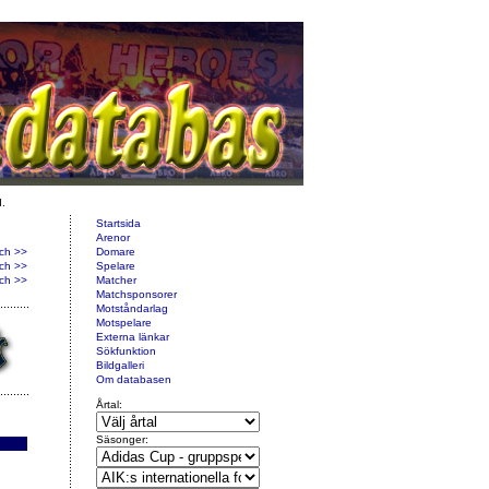
d.
Startsida
Arenor
ch >>
Domare
ch >>
Spelare
ch >>
Matcher
Matchsponsorer
Motståndarlag
Motspelare
Externa länkar
Sökfunktion
Bildgalleri
Om databasen
Årtal:
Säsonger: