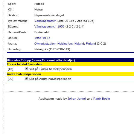
Sport:
Fotboll
Kön:
Herrar
Sektion:
Representationslaget
Typ av match:
Vänskapsmatch
(396-90-186 / 265-53-105)
Säsong:
Vänskapsmatch 1956
(2-2-5 / 2-1-4)
Hemma/Borta:
Bortamatch
Datum:
1956-10-16
Arena:
Olympiastadion, Helsingfors, Nyland, Finland
(2-0-2)
Underlag:
Naturgräs (1176-638-813)
Händelseförlopp (hovra för eventuella detaljer)
Första halvlek/perioden
(45)
Slut på Första halvlek/perioden
Andra halvlek/perioden
(90)
Slut på Andra halvlek/perioden
Application made by
Johan Jentell
and
Patrik Bodin