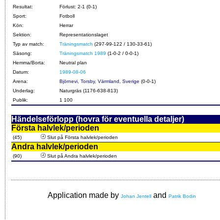
Resultat:
Förlust: 2-1 (0-1)
Sport:
Fotboll
Kön:
Herrar
Sektion:
Representationslaget
Typ av match:
Träningsmatch
(297-99-122 / 130-33-61)
Säsong:
Träningsmatch 1989
(1-0-2 / 0-0-1)
Hemma/Borta:
Neutral plan
Datum:
1989-08-06
Arena:
Björnevi, Torsby, Värmland, Sverige
(0-0-1)
Underlag:
Naturgräs (1176-638-813)
Publik:
1 100
Händelseförlopp (hovra för eventuella detaljer)
Första halvlek/perioden
(45)
Slut på Första halvlek/perioden
Andra halvlek/perioden
(90)
Slut på Andra halvlek/perioden
Application made by
and
Johan Jentell
Patrik Bodin