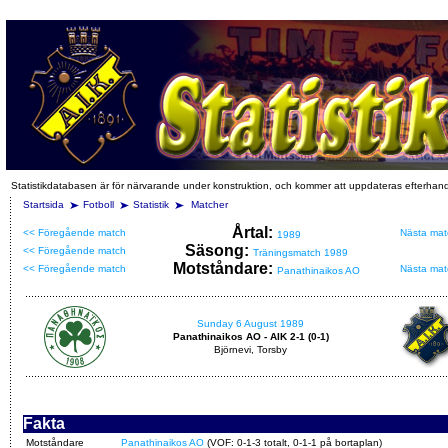
Statistikdatabasen är för närvarande under konstruktion, och kommer att uppdateras efterhan
Startsida
Fotboll
Statistik
Matcher
Årtal:
<< Föregående match
Nästa mat
1989
Säsong:
<< Föregående match
Träningsmatch 1989
Motståndare:
<< Föregående match
Nästa mat
Panathinaikos AO
Sunday 6 August 1989
Panathinaikos AO - AIK 2-1 (0-1)
Björnevi, Torsby
Fakta
Motståndare
Panathinaikos AO
(VOF: 0-1-3 totalt, 0-1-1 på bortaplan)