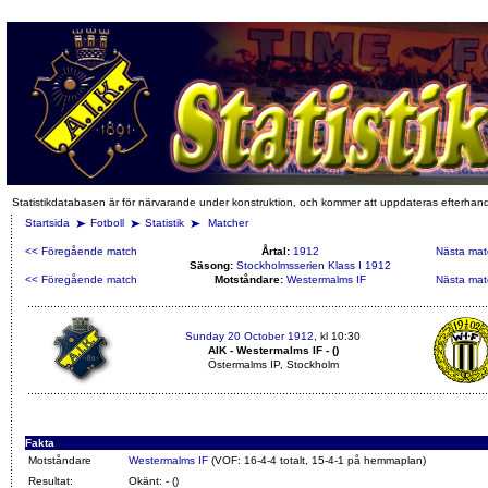
Statistikdatabasen är för närvarande under konstruktion, och kommer att uppdateras efterhan
Startsida
Fotboll
Statistik
Matcher
<< Föregående match
Årtal:
1912
Nästa mat
Säsong:
Stockholmsserien Klass I 1912
<< Föregående match
Motståndare:
Westermalms IF
Nästa mat
Sunday 20 October 1912
, kl 10:30
AIK - Westermalms IF - ()
Östermalms IP, Stockholm
Fakta
Motståndare
Westermalms IF
(VOF: 16-4-4 totalt, 15-4-1 på hemmaplan)
Resultat:
Okänt: - ()