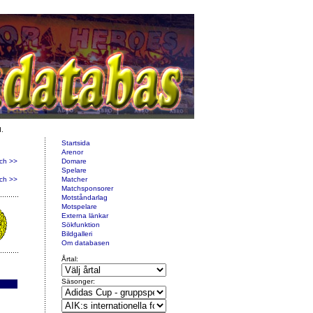
d.
Startsida
Arenor
ch >>
Domare
Spelare
ch >>
Matcher
Matchsponsorer
Motståndarlag
Motspelare
Externa länkar
Sökfunktion
Bildgalleri
Om databasen
Årtal:
Säsonger: