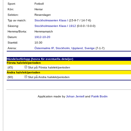
Sport:
Fotboll
Kön:
Herrar
Sektion:
Reservlaget
Typ av match:
Stockholmsserien Klass I
(15-9-7 / 14-7-6)
Säsong:
Stockholmsserien Klass I 1912
(0-0-0 / 0-0-0)
Hemma/Borta:
Hemmamatch
Datum:
1912-10-20
Starttid:
10:30
Arena:
Östermalms IP, Stockholm, Uppland, Sverige
(7-1-7)
Händelseförlopp (hovra för eventuella detaljer)
Första halvlek/perioden
(45)
Slut på Första halvlek/perioden
Andra halvlek/perioden
(90)
Slut på Andra halvlek/perioden
Application made by
Johan Jentell
and
Patrik Bodin