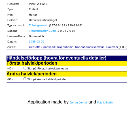
Resultat:
Vinst: 2-4 (2-3)
Sport:
Fotboll
Kön:
Herrar
Sektion:
Representationslaget
Typ av match:
Träningsmatch
(297-99-122 / 130-33-61)
Säsong:
Träningsmatch 1958
(2-0-0 / 2-0-0)
Hemma/Borta:
Bortamatch
Datum:
1958-03-09
Arena:
Gentofte Sportspark, Köpenhamn, Köpenhamns kommun, Danmark
(1-0-0
Händelseförlopp (hovra för eventuella detaljer)
Första halvlek/perioden
(45)
Slut på Första halvlek/perioden
Andra halvlek/perioden
(90)
Slut på Andra halvlek/perioden
Application made by
and
Johan Jentell
Patrik Bodin