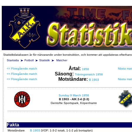
Statistikdatabasen är för närvarande under konstruktion, och kommer att uppdateras efterhan
Startsida
Fotboll
Statistik
Matcher
Årtal:
<< Föregående match
Nästa mat
1958
Säsong:
<< Föregående match
Träningsmatch 1958
Motståndare:
<< Föregående match
Nästa mat
B 1903
Sunday 9 March 1958
B 1903 - AIK 2-4 (2-3)
Gentofte Sportspark, Köpenhamn
Fakta
Motståndare
B 1903
(VOF: 1-3-2 totalt, 1-1-2 på bortaplan)