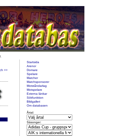
d.
Startsida
Arenor
ch >>
Domare
Spelare
Matcher
Matchsponsorer
Motståndarlag
Motspelare
Externa länkar
Sökfunktion
Bildgalleri
Om databasen
Årtal:
Säsonger: