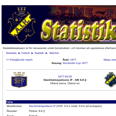
Statistikdatabasen är för närvarande under konstruktion, och kommer att uppdateras efterhan
Startsida
Fotboll
Statistik
Matcher
<< Föregående match
Årtal:
1977
Nästa mat
Säsong:
Stockholm Cup 1977
1977-00-00
Stockholmspolisens IF - AIK 6-8 ()
Okänd arena, Okänd ort
Fakta
Motståndare
Stockholmspolisens IF
(VOF: 0-0-1 totalt, 0-0-0 på bortaplan)
Resultat:
Förlust: 6-8 ()
Sport:
Fotboll