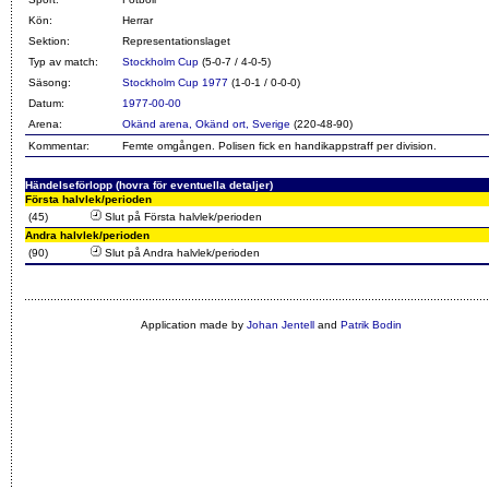
Kön:
Herrar
Sektion:
Representationslaget
Typ av match:
Stockholm Cup
(5-0-7 / 4-0-5)
Säsong:
Stockholm Cup 1977
(1-0-1 / 0-0-0)
Datum:
1977-00-00
Arena:
Okänd arena, Okänd ort, Sverige
(220-48-90)
Kommentar:
Femte omgången. Polisen fick en handikappstraff per division.
Händelseförlopp (hovra för eventuella detaljer)
Första halvlek/perioden
(45)
Slut på Första halvlek/perioden
Andra halvlek/perioden
(90)
Slut på Andra halvlek/perioden
Application made by
Johan Jentell
and
Patrik Bodin