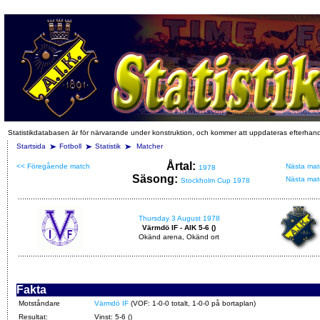
Statistikdatabasen är för närvarande under konstruktion, och kommer att uppdateras efterhan
Startsida
Fotboll
Statistik
Matcher
Årtal:
<< Föregående match
Nästa mat
1978
Säsong:
Nästa mat
Stockholm Cup 1978
Thursday 3 August 1978
Värmdö IF - AIK 5-6 ()
Okänd arena, Okänd ort
Fakta
Motståndare
Värmdö IF
(VOF: 1-0-0 totalt, 1-0-0 på bortaplan)
Resultat:
Vinst: 5-6 ()