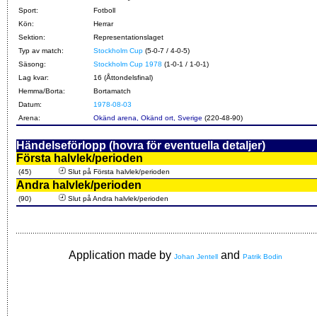
Sport:
Fotboll
Kön:
Herrar
Sektion:
Representationslaget
Typ av match:
Stockholm Cup
(5-0-7 / 4-0-5)
Säsong:
Stockholm Cup 1978
(1-0-1 / 1-0-1)
Lag kvar:
16 (Åttondelsfinal)
Hemma/Borta:
Bortamatch
Datum:
1978-08-03
Arena:
Okänd arena, Okänd ort, Sverige
(220-48-90)
Händelseförlopp (hovra för eventuella detaljer)
Första halvlek/perioden
(45)
Slut på Första halvlek/perioden
Andra halvlek/perioden
(90)
Slut på Andra halvlek/perioden
Application made by
and
Johan Jentell
Patrik Bodin