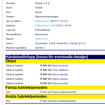
Resultat:
Förlust: 3-2 ()
Sport:
Fotboll
Kön:
Herrar
Sektion:
Representationslaget
Typ av match:
Hallsvenskan
(32-5-17 / 0-1-1)
Säsong:
Hallsvenskan 1990
(2-0-2 / 0-0-0)
Lag kvar:
8 (Kvartsfinal)
Hemma/Borta:
Neutral plan
Datum:
1990-02-02
Arena:
Arcushallen, Luleå, Norrbotten, Sverige
(2-1-1)
Matchen spelades:
Inomhus
Händelseförlopp (hovra för eventuella detaljer)
Okänt
(Okänd halvlek)
AIK
Mål
Niclas Kindvall
(Okänd halvlek)
AIK
Mål
Peter Hallström
(Okänd halvlek)
GIF
Mål
Okänd spelare
(Okänd halvlek)
GIF
Mål
Okänd spelare
(Okänd halvlek)
GIF
Mål
Okänd spelare
Första halvlek/perioden
(45)
Slut på Första halvlek/perioden
Andra halvlek/perioden
(90)
Slut på Andra halvlek/perioden