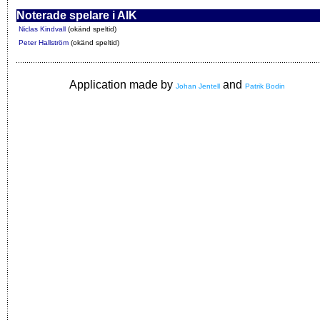
Noterade spelare i AIK
Niclas Kindvall
(okänd speltid)
Peter Hallström
(okänd speltid)
Application made by
and
Johan Jentell
Patrik Bodin