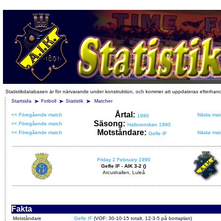
Statistikdatabasen är för närvarande under konstruktion, och kommer att uppdateras efterhan
Startsida
Fotboll
Statistik
Matcher
Årtal:
<< Föregående match
Nästa mat
1990
Säsong:
<< Föregående match
Hallsvenskan 1990
Motståndare:
<< Föregående match
Nästa mat
Gefle IF
Friday 2 February 1990
Gefle IF - AIK 3-2 ()
Arcushallen, Luleå
Fakta
Motståndare
Gefle IF
(VOF: 30-10-15 totalt, 12-3-5 på bortaplan)