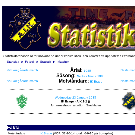
Statistikdatabasen är för närvarande under konstruktion, och kommer att uppdateras efterhan
Startsida
Fotboll
Statistik
Matcher
Årtal:
<< Föregående match
Nästa mat
1985
Säsong:
Nackas Minne 1985
Motståndare:
<< Föregående match
Nästa mat
IK Brage
Wednesday 23 January 1985
IK Brage - AIK 2-2 ()
Johanneshovs Isstadion, Stockholm
Fakta
Motståndare
IK Brage
(VOF: 32-20-14 totalt, 6-9-10 på bortaplan)