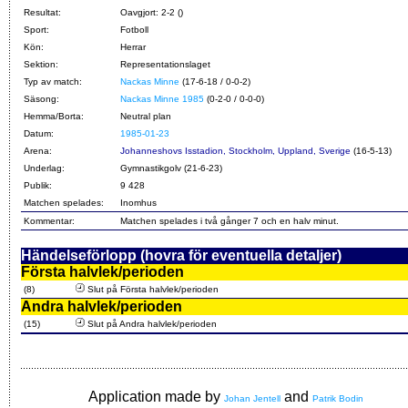
Resultat:
Oavgjort: 2-2 ()
Sport:
Fotboll
Kön:
Herrar
Sektion:
Representationslaget
Typ av match:
Nackas Minne
(17-6-18 / 0-0-2)
Säsong:
Nackas Minne 1985
(0-2-0 / 0-0-0)
Hemma/Borta:
Neutral plan
Datum:
1985-01-23
Arena:
Johanneshovs Isstadion, Stockholm, Uppland, Sverige
(16-5-13)
Underlag:
Gymnastikgolv (21-6-23)
Publik:
9 428
Matchen spelades:
Inomhus
Kommentar:
Matchen spelades i två gånger 7 och en halv minut.
Händelseförlopp (hovra för eventuella detaljer)
Första halvlek/perioden
(8)
Slut på Första halvlek/perioden
Andra halvlek/perioden
(15)
Slut på Andra halvlek/perioden
Application made by
and
Johan Jentell
Patrik Bodin