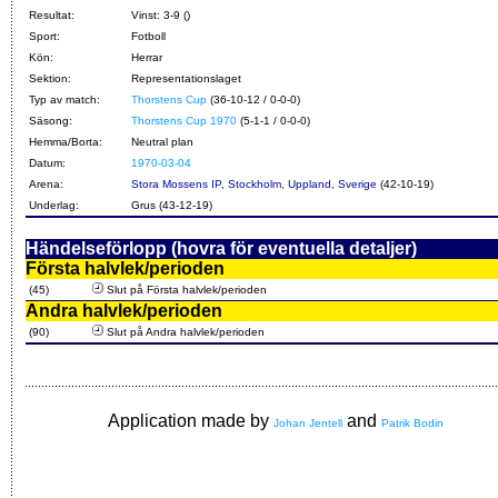
Resultat:
Vinst: 3-9 ()
Sport:
Fotboll
Kön:
Herrar
Sektion:
Representationslaget
Typ av match:
Thorstens Cup
(36-10-12 / 0-0-0)
Säsong:
Thorstens Cup 1970
(5-1-1 / 0-0-0)
Hemma/Borta:
Neutral plan
Datum:
1970-03-04
Arena:
Stora Mossens IP, Stockholm, Uppland, Sverige
(42-10-19)
Underlag:
Grus (43-12-19)
Händelseförlopp (hovra för eventuella detaljer)
Första halvlek/perioden
(45)
Slut på Första halvlek/perioden
Andra halvlek/perioden
(90)
Slut på Andra halvlek/perioden
Application made by
and
Johan Jentell
Patrik Bodin