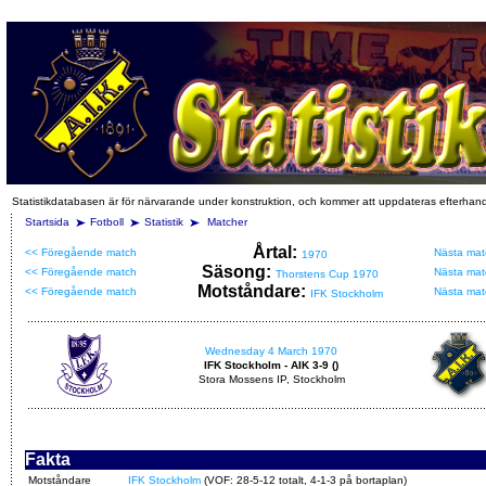
Statistikdatabasen är för närvarande under konstruktion, och kommer att uppdateras efterhan
Startsida
Fotboll
Statistik
Matcher
Årtal:
<< Föregående match
Nästa mat
1970
Säsong:
<< Föregående match
Nästa mat
Thorstens Cup 1970
Motståndare:
<< Föregående match
Nästa mat
IFK Stockholm
Wednesday 4 March 1970
IFK Stockholm - AIK 3-9 ()
Stora Mossens IP, Stockholm
Fakta
Motståndare
IFK Stockholm
(VOF: 28-5-12 totalt, 4-1-3 på bortaplan)