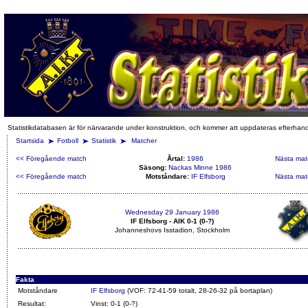
Statistikdatabasen är för närvarande under konstruktion, och kommer att uppdateras efterhan
Startsida
Fotboll
Statistik
Matcher
<< Föregående match
Årtal:
1986
Nästa mat
Säsong:
Nackas Minne 1986
<< Föregående match
Motståndare:
IF Elfsborg
Nästa mat
Wednesday 29 January 1986
IF Elfsborg - AIK 0-1 (0-?)
Johanneshovs Isstadion, Stockholm
Fakta
Motståndare
IF Elfsborg
(VOF: 72-41-59 totalt, 28-26-32 på bortaplan)
Resultat:
Vinst: 0-1 (0-?)