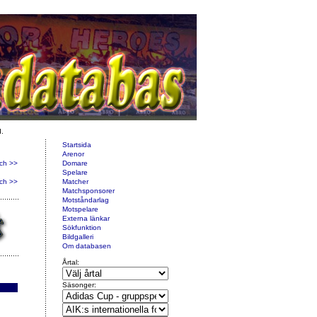
d.
Startsida
Arenor
ch >>
Domare
Spelare
ch >>
Matcher
Matchsponsorer
Motståndarlag
Motspelare
Externa länkar
Sökfunktion
Bildgalleri
Om databasen
Årtal:
Säsonger: