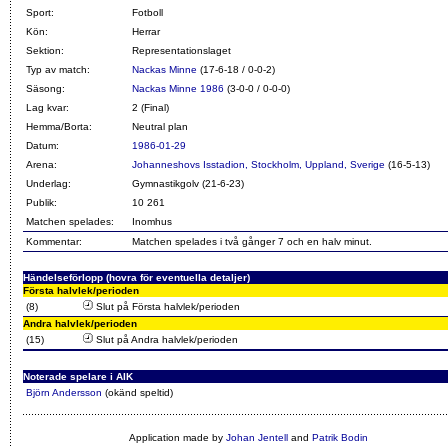
Sport:
Fotboll
Kön:
Herrar
Sektion:
Representationslaget
Typ av match:
Nackas Minne
(17-6-18 / 0-0-2)
Säsong:
Nackas Minne 1986
(3-0-0 / 0-0-0)
Lag kvar:
2 (Final)
Hemma/Borta:
Neutral plan
Datum:
1986-01-29
Arena:
Johanneshovs Isstadion, Stockholm, Uppland, Sverige
(16-5-13)
Underlag:
Gymnastikgolv (21-6-23)
Publik:
10 261
Matchen spelades:
Inomhus
Kommentar:
Matchen spelades i två gånger 7 och en halv minut.
Händelseförlopp (hovra för eventuella detaljer)
Första halvlek/perioden
(8)
Slut på Första halvlek/perioden
Andra halvlek/perioden
(15)
Slut på Andra halvlek/perioden
Noterade spelare i AIK
Björn Andersson
(okänd speltid)
Application made by
Johan Jentell
and
Patrik Bodin