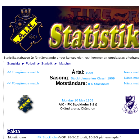
Statistikdatabasen är för närvarande under konstruktion, och kommer att uppdateras efterhan
Startsida
Fotboll
Statistik
Matcher
Årtal:
<< Föregående match
Nästa mat
1909
Säsong:
Nästa mat
Stockholmsserien Klass I 1909
Motståndare:
<< Föregående match
Nästa mat
IFK Stockholm
Monday 10 May 1909
AIK - IFK Stockholm 3-1 ()
Okänd arena, Okänd ort
Fakta
Motståndare
IFK Stockholm
(VOF: 28-5-12 totalt, 16-2-5 på hemmaplan)