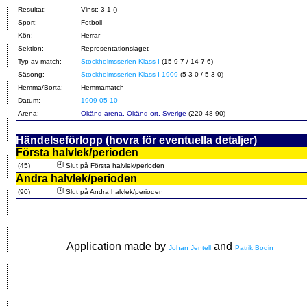
Resultat:
Vinst: 3-1 ()
Sport:
Fotboll
Kön:
Herrar
Sektion:
Representationslaget
Typ av match:
Stockholmsserien Klass I
(15-9-7 / 14-7-6)
Säsong:
Stockholmsserien Klass I 1909
(5-3-0 / 5-3-0)
Hemma/Borta:
Hemmamatch
Datum:
1909-05-10
Arena:
Okänd arena, Okänd ort, Sverige
(220-48-90)
Händelseförlopp (hovra för eventuella detaljer)
Första halvlek/perioden
(45)
Slut på Första halvlek/perioden
Andra halvlek/perioden
(90)
Slut på Andra halvlek/perioden
Application made by
and
Johan Jentell
Patrik Bodin