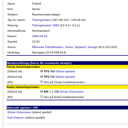
Sport:
Fotboll
Kön:
Herrar
Sektion:
Representationslaget
Typ av match:
Träningsmatch
(297-99-122 / 140-48-33)
Säsong:
Träningsmatch 1983
(12-3-3 / 3-2-1)
Hemma/Borta:
Hemmamatch
Datum:
1983-04-03
Starttid:
13:30
Arena:
Råsunda Fotbollstadion, Solna, Uppland, Sverige
(612-316-320)
Underlag:
Naturgräs (1176-638-813)
Händelseförlopp (hovra för eventuella detaljer)
Första halvlek/perioden
(Okänd tid)
TPS
Mål
Okänd spelare
(Okänd tid)
TPS
Mål
Okänd spelare
(45)
Slut på Första halvlek/perioden
Andra halvlek/perioden
(Okänd tid)
AIK
1-2 Mål
Göran Göransson
(90)
Slut på Andra halvlek/perioden
Noterade spelare i AIK
Göran Göransson
(okänd speltid)
Kari Virtanen
(okänd speltid)