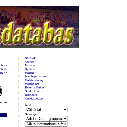
d.
Startsida
Arenor
ch >>
Domare
ch >>
Spelare
ch >>
Matcher
Matchsponsorer
Motståndarlag
Motspelare
Externa länkar
Sökfunktion
Bildgalleri
Om databasen
Årtal:
Säsonger: