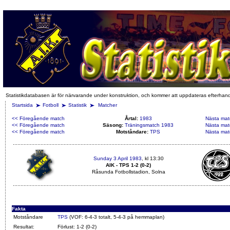
Statistikdatabasen är för närvarande under konstruktion, och kommer att uppdateras efterhan
Startsida
Fotboll
Statistik
Matcher
<< Föregående match
Årtal:
1983
Nästa mat
<< Föregående match
Säsong:
Träningsmatch 1983
Nästa mat
<< Föregående match
Motståndare:
TPS
Nästa mat
Sunday 3 April 1983
, kl 13:30
AIK - TPS 1-2 (0-2)
Råsunda Fotbollstadion, Solna
Fakta
Motståndare
TPS
(VOF: 6-4-3 totalt, 5-4-3 på hemmaplan)
Resultat:
Förlust: 1-2 (0-2)