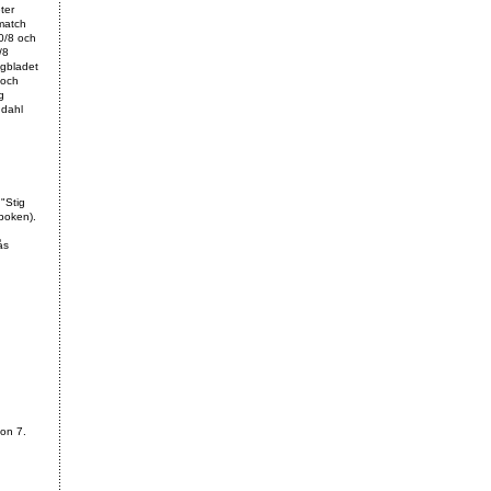
ter
 match
0/8 och
/8
agbladet
 och
g
ndahl
"Stig
lboken).
ås
son 7.