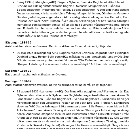
6 maj 1934 (Hälsingborg-AIK): Dagens Nyheter, Svenska Dagbladet, Aftonbladet,
Stockholms-Tidningen/Stockholms Dagblad, Svenska Morgonbladet, Skånska
Socialdemokraten, Helsingborgs-Posten, Socialdemokraten, Göteborgs Handelstidni
Öresundsposten, Kristianstads Läns Tidning, Morgontidningen, Göteborgs Morgonp
Göteborgs-Tidningen anger alla att AIK:s mål gjordes i ordning av Per Kaufeldt, Eric "L
Persson och Axel "Acke" Nilsson. Även om en del tidningar har haft "andra tidningar
journalister som korrespondenter" så är alla helt överens i målbeskrivningarna. Idrott
som Fotbollboken har som underlag, anger även dom att Pära Kaufeldt gjorde AIK:s 
mål och att Acke Nilsson gjorde det tredje men hävdar att Pära Kaufeldt även gjorde
andra mål. AIK har Lillis Persson som målskytt.
Säsongen 1934-35:
Antal matcher stämmer överens. Det finns skillnader för antal mål enligt följande:
30 maj 1935 (Hälsingborg-AIK): Dagens Nyheter, Svenska Dagbladet och Helsingbo
Dagblad angav Holger Belin som AIK:s målskytt medan Idrottsbladet angav Olle Zet
DN gör dessutom en poäng av det faktum att "Olle Zetherlund undvek att göra mål 
Olympia. I stället ryckte reserven Belin in som målskytt." AIK har Belin som målskytt.
Säsongen 1935-36:
Både antal matcher och mål stämmer överens.
Säsongen 1936-37:
Antal matcher stämmer överens. Det finns skillnader för antal mål enligt följande:
23 augusti 1936 (Landskrona-AIK): Det finns olika uppgifter om AIK:s tredje mål. D
Nyheter, Idrottsbladet och Sydsvenska Dagbladet anger Axel Nilsson. Landskrona Ti
Landskrona-Posten, Skånska Dagbladet, Svenska Dagbladet, Stockholms-Tidninge
Morgontidningen och Göteborgs-Posten anger dock Eric "Lillis" Persson. Landskron
skrev att "AIK ökade ledningen i 16:e minuten genom Lillis Persson som fick en boll 
Acke Nilsson". Landskrona Tidning skrev att "Acke Nilsson gick förbi sin uppvaktning,
bollen, Andersson stoppade men föll och i villervallan petade Lillis retfullt bollen i mål
Aftonbladet och Social-Demokraten anger att AIK:s tredje mål gjordes av Olle Zether
tolkar referaten så att de med egna utsända reportrar (Landskrona Tidning, Landskr
Posten och Skånska Dagbladet) alla anger Lillis Persson som målskytt. Övriga tidnin
hade "korrespondenter" som rapportörer. Därför anger vi Lillis Persson som målskytt.