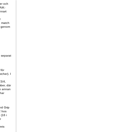
er och
 AIK-
nnart
r
en match
an genom
n separat
för
tcher). I
23/4,
ber, där
on annan
har
rd Grip
2 hos
 (16 i
r
rets