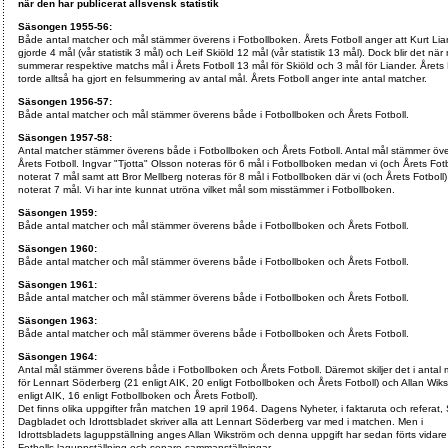
när den har publicerat allsvensk statistik
Säsongen 1955-56:
Både antal matcher och mål stämmer överens i Fotbollboken. Årets Fotboll anger att Kurt Li
gjorde 4 mål (vår statistik 3 mål) och Leif Skiöld 12 mål (vår statistik 13 mål). Dock blir det nä
summerar respektive matchs mål i Årets Fotboll 13 mål för Skiöld och 3 mål för Liander. Årets 
torde alltså ha gjort en felsummering av antal mål. Årets Fotboll anger inte antal matcher.
Säsongen 1956-57:
Både antal matcher och mål stämmer överens både i Fotbollboken och Årets Fotboll.
Säsongen 1957-58:
Antal matcher stämmer överens både i Fotbollboken och Årets Fotboll. Antal mål stämmer öve
Årets Fotboll. Ingvar "Tjotta" Olsson noteras för 6 mål i Fotbollboken medan vi (och Årets Fotb
noterat 7 mål samt att Bror Mellberg noteras för 8 mål i Fotbollboken där vi (och Årets Fotboll)
noterat 7 mål. Vi har inte kunnat utröna vilket mål som misstämmer i Fotbollboken.
Säsongen 1959:
Både antal matcher och mål stämmer överens både i Fotbollboken och Årets Fotboll.
Säsongen 1960:
Både antal matcher och mål stämmer överens både i Fotbollboken och Årets Fotboll.
Säsongen 1961:
Både antal matcher och mål stämmer överens både i Fotbollboken och Årets Fotboll.
Säsongen 1963:
Både antal matcher och mål stämmer överens både i Fotbollboken och Årets Fotboll.
Säsongen 1964:
Antal mål stämmer överens både i Fotbollboken och Årets Fotboll. Däremot skiljer det i antal
för Lennart Söderberg (21 enligt AIK, 20 enligt Fotbollboken och Årets Fotboll) och Allan Wik
enligt AIK, 16 enligt Fotbollboken och Årets Fotboll).
Det finns olika uppgifter från matchen 19 april 1964. Dagens Nyheter, i faktaruta och referat
Dagbladet och Idrottsbladet skriver alla att Lennart Söderberg var med i matchen. Men i
Idrottsbladets laguppställning anges Allan Wikström och denna uppgift har sedan förts vidare t
Fotbolls laguppställning och senare sammanställningar.