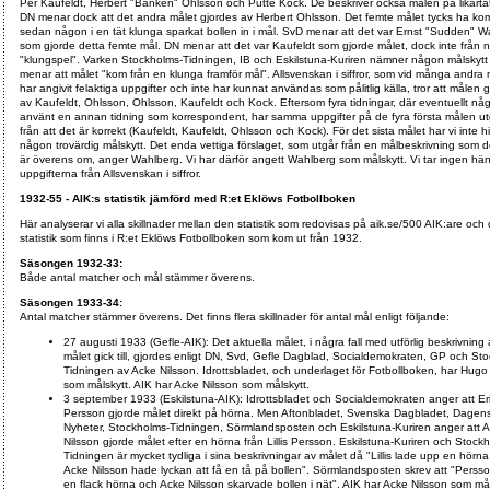
Per Kaufeldt, Herbert "Banken" Ohlsson och Putte Kock. De beskriver också målen på likartat
DN menar dock att det andra målet gjordes av Herbert Ohlsson. Det femte målet tycks ha ko
sedan någon i en tät klunga sparkat bollen in i mål. SvD menar att det var Ernst "Sudden" W
som gjorde detta femte mål. DN menar att det var Kaufeldt som gjorde målet, dock inte från 
"klungspel". Varken Stockholms-Tidningen, IB och Eskilstuna-Kuriren nämner någon målskytt
menar att målet "kom från en klunga framför mål". Allsvenskan i siffror, som vid många andra
har angivit felaktiga uppgifter och inte har kunnat användas som pålitlig källa, tror att målen 
av Kaufeldt, Ohlsson, Ohlsson, Kaufeldt och Kock. Eftersom fyra tidningar, där eventuellt nå
använt en annan tidning som korrespondent, har samma uppgifter på de fyra första målen ut
från att det är korrekt (Kaufeldt, Kaufeldt, Ohlsson och Kock). För det sista målet har vi inte hi
någon trovärdig målskytt. Det enda vettiga förslaget, som utgår från en målbeskrivning som d
är överens om, anger Wahlberg. Vi har därför angett Wahlberg som målskytt. Vi tar ingen häns
uppgifterna från Allsvenskan i siffror.
1932-55 - AIK:s statistik jämförd med R:et Eklöws Fotbollboken
Här analyserar vi alla skillnader mellan den statistik som redovisas på aik.se/500 AIK:are och
statistik som finns i R:et Eklöws Fotbollboken som kom ut från 1932.
Säsongen 1932-33:
Både antal matcher och mål stämmer överens.
Säsongen 1933-34:
Antal matcher stämmer överens. Det finns flera skillnader för antal mål enligt följande:
27 augusti 1933 (Gefle-AIK): Det aktuella målet, i några fall med utförlig beskrivning
målet gick till, gjordes enligt DN, Svd, Gefle Dagblad, Socialdemokraten, GP och St
Tidningen av Acke Nilsson. Idrottsbladet, och underlaget för Fotbollboken, har Hugo
som målskytt. AIK har Acke Nilsson som målskytt.
3 september 1933 (Eskilstuna-AIK): Idrottsbladet och Socialdemokraten anger att Eric 
Persson gjorde målet direkt på hörna. Men Aftonbladet, Svenska Dagbladet, Dagen
Nyheter, Stockholms-Tidningen, Sörmlandsposten och Eskilstuna-Kuriren anger att 
Nilsson gjorde målet efter en hörna från Lillis Persson. Eskilstuna-Kuriren och Stock
Tidningen är mycket tydliga i sina beskrivningar av målet då "Lillis lade upp en hörn
Acke Nilsson hade lyckan att få en tå på bollen". Sörmlandsposten skrev att "Perss
en flack hörna och Acke Nilsson skarvade bollen i nät". AIK har Acke Nilsson som mål