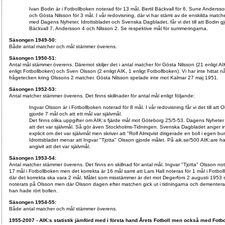
Ivan Bodin är i Fotbollboken noterad för 13 mål, Bertil Bäckvall för 6, Sune Andersso
och Gösta Nilsson för 3 mål. I vår redovisning, där vi har stämt av de enskilda match
med Dagens Nyheter, Idrottsbladet och Svenska Dagbladet, får vi det till att Bodin g
Bäckvall 7, Andersson 4 och Nilsson 2. Se respektive mål för summeringarna.
Säsongen 1949-50:
Både antal matcher och mål stämmer överens.
Säsongen 1950-51:
Antal mål stämmer överens. Däremot skiljer det i antal matcher för Gösta Nilsson (21 enligt AI
enligt Fotbollboken) och Sven Olsson (2 enligt AIK, 1 enligt Fotbollboken). Vi har inte hittat n
frågetecken kring Olssons 2 matcher. Gösta Nilsson spelade inte mot Kalmar 27 maj 1951.
Säsongen 1952-53:
Antal matcher stämmer överens. Det finns skillnader för antal mål enligt följande:
Ingvar Olsson är i Fotbollboken noterad för 8 mål. I vår redovisning får vi det till att 
gjorde 7 mål och att ett mål var självmål.
Det finns olika uppgifter om AIK:s fjärde mål mot Göteborg 25/5-53. Dagens Nyheter
att det var självmål. Så gör även Stockholms-Tidningen. Svenska Dagbladet anger i
explicit om det var självmål men skriver att "Rolf Almqvist dirigerade en boll i egen bur
Idrottsbladet menar att Ingvar "Tjotta" Olsson gjorde målet. På aik.se/500 AIK:are ha
angivit att det var självmål.
Säsongen 1953-54:
Antal matcher stämmer överens. Det finns en skillnad för antal mål. Ingvar "Tjotta" Olsson not
17 mål i Fotbollboken men det korrekta är 16 mål samt att Lars Hall noteras för 1 mål i Fotbo
där det korrekta ska vara 2 mål. Målet som misstämmer är det mot Degerfors 2 augusti 1953
noterats på Olsson men där Olsson dagen efter matchen gick ut i tidningarna och dementera
han hade rört bollen.
Säsongen 1954-55:
Både antal matcher och mål stämmer överens.
1955-2007 - AIK:s statistik jämförd med i första hand Årets Fotboll men också med Fotb