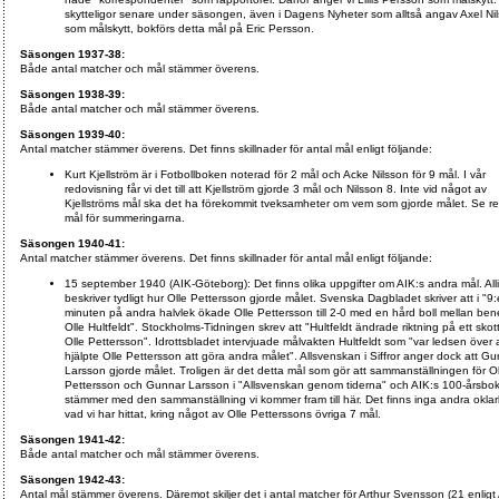
skytteligor senare under säsongen, även i Dagens Nyheter som alltså angav Axel Ni
som målskytt, bokförs detta mål på Eric Persson.
Säsongen 1937-38:
Både antal matcher och mål stämmer överens.
Säsongen 1938-39:
Både antal matcher och mål stämmer överens.
Säsongen 1939-40:
Antal matcher stämmer överens. Det finns skillnader för antal mål enligt följande:
Kurt Kjellström är i Fotbollboken noterad för 2 mål och Acke Nilsson för 9 mål. I vår
redovisning får vi det till att Kjellström gjorde 3 mål och Nilsson 8. Inte vid något av
Kjellströms mål ska det ha förekommit tveksamheter om vem som gjorde målet. Se re
mål för summeringarna.
Säsongen 1940-41:
Antal matcher stämmer överens. Det finns skillnader för antal mål enligt följande:
15 september 1940 (AIK-Göteborg): Det finns olika uppgifter om AIK:s andra mål. All
beskriver tydligt hur Olle Pettersson gjorde målet. Svenska Dagbladet skriver att i "9:
minuten på andra halvlek ökade Olle Pettersson till 2-0 med en hård boll mellan be
Olle Hultfeldt". Stockholms-Tidningen skrev att "Hultfeldt ändrade riktning på ett skott
Olle Pettersson". Idrottsbladet intervjuade målvakten Hultfeldt som "var ledsen över 
hjälpte Olle Pettersson att göra andra målet". Allsvenskan i Siffror anger dock att G
Larsson gjorde målet. Troligen är det detta mål som gör att sammanställningen för Ol
Pettersson och Gunnar Larsson i "Allsvenskan genom tiderna" och AIK:s 100-årsbok
stämmer med den sammanställning vi kommer fram till här. Det finns inga andra oklar
vad vi har hittat, kring något av Olle Petterssons övriga 7 mål.
Säsongen 1941-42:
Både antal matcher och mål stämmer överens.
Säsongen 1942-43:
Antal mål stämmer överens. Däremot skiljer det i antal matcher för Arthur Svensson (21 enligt