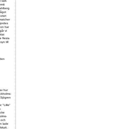
 sätt.
mmit
ahlberg
något
 utan
 matcher
gjordes
gon har
går vi
ttat
e flesta
yn till
 den
 av hur
ockholms-
 Sjögren
"Lillis"
s
Acke
holms-
a och
on lade
skytt.