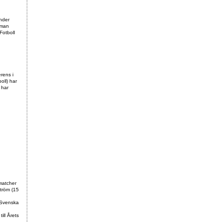
ander
r man
Fotboll
rens i
oll) har
 har
 matcher
ström (15
, Svenska
ill Årets