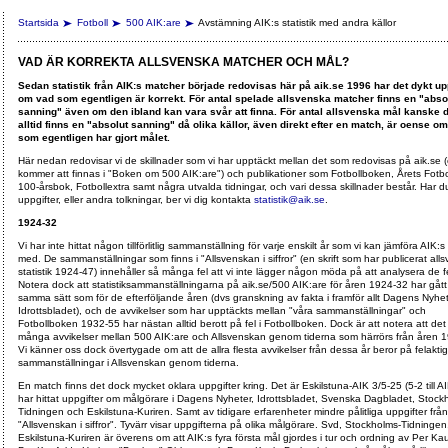
Startsida
Fotboll
500 AIK:are
Avstämning AIK:s statistik med andra källor
VAD ÄR KORREKTA ALLSVENSKA MATCHER OCH MÅL?
Sedan statistik från AIK:s matcher började redovisas här på aik.se 1996 har det dykt up
om vad som egentligen är korrekt. För antal spelade allsvenska matcher finns en "abso
sanning" även om den ibland kan vara svår att finna. För antal allsvenska mål kanske d
alltid finns en "absolut sanning" då olika källor, även direkt efter en match, är oense o
som egentligen har gjort målet.
Här nedan redovisar vi de skillnader som vi har upptäckt mellan det som redovisas på aik.se
kommer att finnas i "Boken om 500 AIK:are") och publikationer som Fotbollboken, Årets Fotbol
100-årsbok, Fotbollextra samt några utvalda tidningar, och vari dessa skillnader består. Har 
uppgifter, eller andra tolkningar, ber vi dig kontakta
statistik@aik.se
.
1924-32
Vi har inte hittat någon tillförlitlig sammanställning för varje enskilt år som vi kan jämföra AIK:s 
med. De sammanställningar som finns i "Allsvenskan i siffror" (en skrift som har publicerat all
statistik 1924-47) innehåller så många fel att vi inte lägger någon möda på att analysera de f
Notera dock att statistiksammanställningarna på aik.se/500 AIK:are för åren 1924-32 har gått t
samma sätt som för de efterföljande åren (dvs granskning av fakta i framför allt Dagens Nyhe
Idrottsbladet), och de avvikelser som har upptäckts mellan "våra sammanställningar" och
Fotbollboken 1932-55 har nästan alltid berott på fel i Fotbollboken. Dock är att notera att det
många avvikelser mellan 500 AIK:are och Allsvenskan genom tiderna som härrörs från åren 
Vi känner oss dock övertygade om att de allra flesta avvikelser från dessa år beror på felakti
sammanställningar i Allsvenskan genom tiderna.
En match finns det dock mycket oklara uppgifter kring. Det är Eskilstuna-AIK 3/5-25 (5-2 till AI
har hittat uppgifter om målgörare i Dagens Nyheter, Idrottsbladet, Svenska Dagbladet, Stock
Tidningen och Eskilstuna-Kuriren. Samt av tidigare erfarenheter mindre pålitliga uppgifter från
"Allsvenskan i siffror". Tyvärr visar uppgifterna på olika målgörare. Svd, Stockholms-Tidningen
Eskilstuna-Kuriren är överens om att AIK:s fyra första mål gjordes i tur och ordning av Per Kau