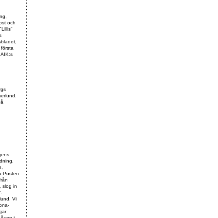
ng,
ost och
illis"
s
sbladet,
första
 AIK:s
rgs
herlund.
på
agens
dning,
n,
a-Posten
från
 slog in
".
lund. Vi
ona-
gar
 Även i