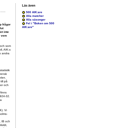
Läs även
500 AIK:are
Alla matcher
Alla säsonger
Fel i "Boken om 500
p frågor
AIK:are"
lut
et inte
m vem
 (och som
l, AIK:s
du andra
statistik
svensk
elen.
ill på
ter och
 finns
1924-32.
ga
K). Vi
holms-
, IB och
feldt,