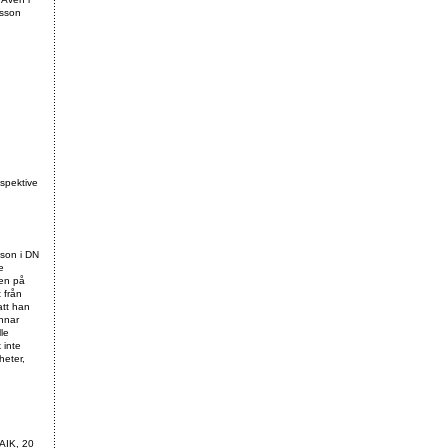
lsson
spektive
ison i DN
e
nen på
 från
att han
unnar
le
 inte
heter,
 AIK, 20