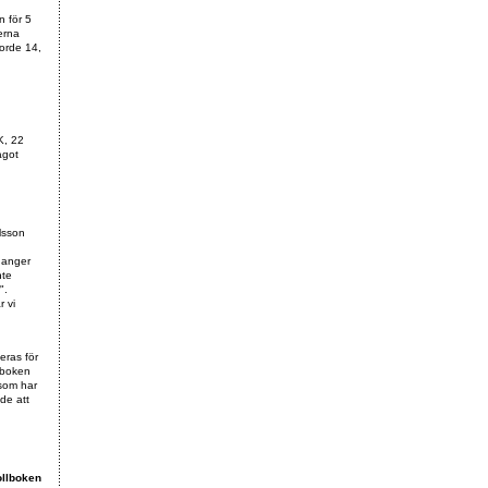
n för 5
erna
jorde 14,
K, 22
ågot
Olsson
 anger
nte
".
r vi
eras för
llboken
 som har
de att
ollboken