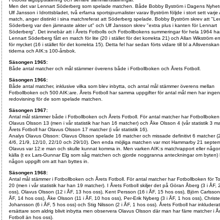
Men det var Lennart Söderberg som spelade matchen. Både Bobby Byström i Dagens Nyhet
Ulf Jansson i Idrottsbladet, två erfarna sportsjournalister varav Byström följde i stort sett varje
match, anger distinkt i sina matchreferat att Söderberg spelade. Bobby Byström skrev att "Le
Söderberg var den jämnaste akter ut" och Ulf Jansson skrev "extra plus i kanten för Lennart
Söderberg". Det innebär att i Årets Fotbolls och Fotbollbokens summeringar för hela 1964 ha
Lennart Söderberg fått en match för lite (20 i stället för det korrekta 21) och Allan Wikström 
för mycket (16 i stället för det korrekta 15). Detta fel har sedan förts vidare till bl a Allsvensk
tiderna och AIK:s 100-årsbok.
Säsongen 1965:
Både antal matcher och mål stämmer överens både i Fotbollboken och Årets Fotboll.
Säsongen 1966:
Både antal matcher, inklusive vilka som blev inbytta, och antal mål stämmer överens mellan
Fotbollboken och 500 AIK:are. Årets Fotboll har samma uppgifter för antal mål men har inge
redovisning för de som spelade matchen.
Säsongen 1967:
Antal mål stämmer både i Fotbollboken och Årets Fotboll. För antal matcher har Fotbollboken 
Olavus Olsson 13 (men i vår statistik har han 16 matcher) och Åke Olsson 4 (vår statistik 3 ma
Årets Fotboll har Olavus Olsson 17 matcher (i vår statistik 16).
Analys Olavus Olsson: Olavus Olsson spelade 16 matcher och missade definitivt 6 matcher (
4/6, 21/9, 12/10, 22/10 och 29/10). Den enda möjliga matchen var mot Hammarby 21 septem
Olavus var 12:e man och skulle kunnat komma in. Men varken AIK:s matchrapport eller någ
källa (t ex Lars-Gunnar Elg som såg matchen och gjorde noggranna anteckningar om byten) 
någon uppgift om att han byttes in.
Säsongen 1968:
Antal mål stämmer i Fotbollboken och Årets Fotboll. För antal matcher har Fotbollboken för To
20 (men i vår statistik har han 19 matcher). I Årets Fotboll skiljer det på Göran Åberg (3 i ÅF, 
oss), Olavus Olsson (12 i ÅF, 13 hos oss), Kent Persson (16 i ÅF, 15 hos oss), Björn Carlsson
ÅF, 14 hos oss), Åke Olsson (11 i ÅF, 10 hos oss), Per-Erik Nyberg (3 i ÅF, 1 hos oss), Christe
Johansson (6 i ÅF, 5 hos oss) och Stig Nilsson (2 i ÅF, 1 hos oss). Årets Fotboll har inkluderat
ersättare som aldrig blivit inbytta men observera Olavus Olsson där man har färre matcher i Å
Fotboll än hos oss).