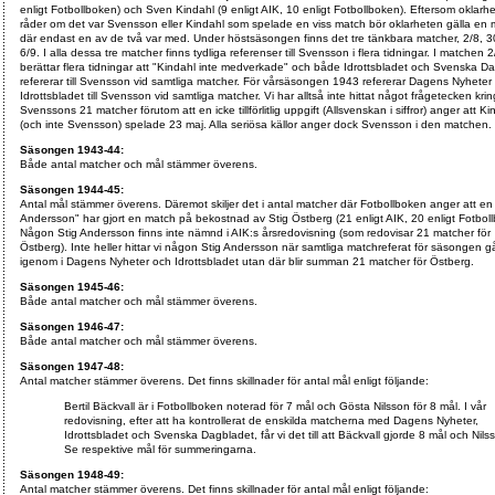
enligt Fotbollboken) och Sven Kindahl (9 enligt AIK, 10 enligt Fotbollboken). Eftersom oklarhe
råder om det var Svensson eller Kindahl som spelade en viss match bör oklarheten gälla en
där endast en av de två var med. Under höstsäsongen finns det tre tänkbara matcher, 2/8, 3
6/9. I alla dessa tre matcher finns tydliga referenser till Svensson i flera tidningar. I matchen 2
berättar flera tidningar att "Kindahl inte medverkade" och både Idrottsbladet och Svenska D
refererar till Svensson vid samtliga matcher. För vårsäsongen 1943 refererar Dagens Nyheter
Idrottsbladet till Svensson vid samtliga matcher. Vi har alltså inte hittat något frågetecken krin
Svenssons 21 matcher förutom att en icke tillförlitlig uppgift (Allsvenskan i siffror) anger att Ki
(och inte Svensson) spelade 23 maj. Alla seriösa källor anger dock Svensson i den matchen.
Säsongen 1943-44:
Både antal matcher och mål stämmer överens.
Säsongen 1944-45:
Antal mål stämmer överens. Däremot skiljer det i antal matcher där Fotbollboken anger att en 
Andersson" har gjort en match på bekostnad av Stig Östberg (21 enligt AIK, 20 enligt Fotbol
Någon Stig Andersson finns inte nämnd i AIK:s årsredovisning (som redovisar 21 matcher för
Östberg). Inte heller hittar vi någon Stig Andersson när samtliga matchreferat för säsongen g
igenom i Dagens Nyheter och Idrottsbladet utan där blir summan 21 matcher för Östberg.
Säsongen 1945-46:
Både antal matcher och mål stämmer överens.
Säsongen 1946-47:
Både antal matcher och mål stämmer överens.
Säsongen 1947-48:
Antal matcher stämmer överens. Det finns skillnader för antal mål enligt följande:
Bertil Bäckvall är i Fotbollboken noterad för 7 mål och Gösta Nilsson för 8 mål. I vår
redovisning, efter att ha kontrollerat de enskilda matcherna med Dagens Nyheter,
Idrottsbladet och Svenska Dagbladet, får vi det till att Bäckvall gjorde 8 mål och Nils
Se respektive mål för summeringarna.
Säsongen 1948-49:
Antal matcher stämmer överens. Det finns skillnader för antal mål enligt följande: