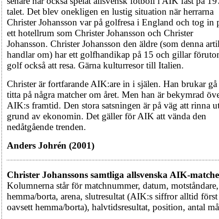
senare har också spelat allsvensk fotboll i AIK fast på 19
talet. Det blev onekligen en lustig situation när herrarna
Christer Johansson var på golfresa i England och tog in 
ett hotellrum som Christer Johansson och Christer
Johansson. Christer Johansson den äldre (som denna arti
handlar om) har ett golfhandikap på 15 och gillar förut
golf också att resa. Gärna kulturresor till Italien.
Christer är fortfarande AIK:are in i själen. Han brukar gå
titta på några matcher om året. Men han är bekymrad öv
AIK:s framtid. Den stora satsningen är på väg att rinna u
grund av ekonomin. Det gäller för AIK att vända den
nedåtgående trenden.
Anders Johrén (2001)
Christer Johanssons samtliga allsvenska AIK-matche
Kolumnerna står för matchnummer, datum, motståndare,
hemma/borta, arena, slutresultat (AIK:s siffror alltid först
oavsett hemma/borta), halvtidsresultat, position, antal må