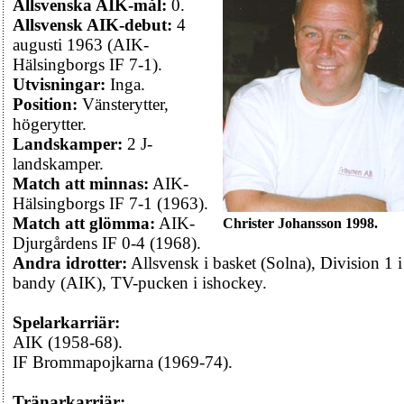
Allsvenska AIK-mål:
0.
Allsvensk AIK-debut:
4
augusti 1963 (AIK-
Hälsingborgs IF 7-1).
Utvisningar:
Inga.
Position:
Vänsterytter,
högerytter.
Landskamper:
2 J-
landskamper.
Match att minnas:
AIK-
Hälsingborgs IF 7-1 (1963).
Match att glömma:
AIK-
Christer Johansson 1998.
Djurgårdens IF 0-4 (1968).
Andra idrotter:
Allsvensk i basket (Solna), Division 1 i
bandy (AIK), TV-pucken i ishockey.
Spelarkarriär:
AIK (1958-68).
IF Brommapojkarna (1969-74).
Tränarkarriär: