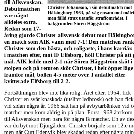
till Allsvenskan.
Christer Johansson, i sin debutmatch mot
Debutmatchen
Hälsingborg 1963, på väg ensam mot måle
var något
men fälld strax utanför straffområdet. I
alldeles extra.
bakgrunden Sören Häggström
Redan som 17-
åring gjorde Christer allsvensk debut mot Hälsingbo
en match som AIK vann med 7-1! Den matchen ran
Christer som den bästa, och roligaste, i hans karriär
i matchen efter, mot IF Elfsborg, höll Christer på att
mål. AIK ledde med 2-1 när Sören Häggström sköt i
stolpen och på returen sköt Christer, i helt öppet läge
framför mål, bollen 4-5 meter över. I anfallet efter
kvitterade Elfsborg till 2-2.
Fortsättningen blev inte lika rolig. Året efter, 1964, fick
Christer en svår knäskada (utslitet ledbrosk) och han fick
vid sidan några år. 1966 satt han på avbytarbänken vid t
matcher men kom aldrig in på plan. Först 1968 återkom
till Allsvenskan men bara för några få matcher. En av de
var derbyt mot Djurgården. Christer började som 12:e m
men när Curt Edenvik blev skadad redan efter några min