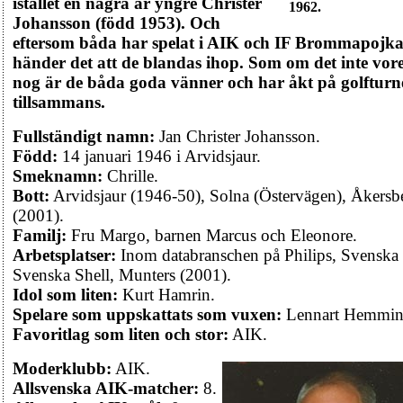
istället en några år yngre Christer
1962.
Johansson (född 1953). Och
eftersom båda har spelat i AIK och IF Brommapojk
händer det att de blandas ihop. Som om det inte vor
nog är de båda goda vänner och har åkt på golfturn
tillsammans.
Fullständigt namn:
Jan Christer Johansson.
Född:
14 januari 1946 i Arvidsjaur.
Smeknamn:
Chrille.
Bott:
Arvidsjaur (1946-50), Solna (Östervägen), Åkersb
(2001).
Familj:
Fru Margo, barnen Marcus och Eleonore.
Arbetsplatser:
Inom databranschen på Philips, Svenska
Svenska Shell, Munters (2001).
Idol som liten:
Kurt Hamrin.
Spelare som uppskattats som vuxen:
Lennart Hemmin
Favoritlag som liten och stor:
AIK.
Moderklubb:
AIK.
Allsvenska AIK-matcher:
8.