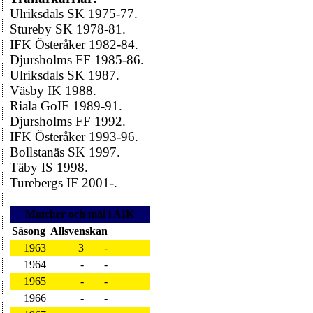
Ulriksdals SK 1975-77.
Stureby SK 1978-81.
IFK Österåker 1982-84.
Djursholms FF 1985-86.
Ulriksdals SK 1987.
Väsby IK 1988.
Riala GoIF 1989-91.
Djursholms FF 1992.
IFK Österåker 1993-96.
Bollstanäs SK 1997.
Täby IS 1998.
Turebergs IF 2001-.
Matcher och mål i AIK
Säsong
Allsvenskan
1963
3
-
1964
-
-
1965
-
-
1966
-
-