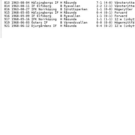
813 1963-08-04 Hälsingborgs IF H Råsunda           7-1 (4-0) Vänsterytter
814 1963-08-11 IF Elfsborg     B Ryavallen         2-2 (2-1) Vänsterytter
816 1963-08-27 IFK Norrköping  B Idrottsparken     1-1 (0-0) Högerytter  
915 1968-05-05 Hälsingborgs IF H Råsunda           0-4 (0-1) Forward     
916 1968-05-09 IF Elfsborg     B Ryavallen         1-1 (0-1) Forward     
917 1968-05-16 IFK Norrköping  H Råsunda           1-1 (1-1) 12:e (inbytt
919 1968-06-03 Östers IF       B Värendsvallen     0-0 (0-0) Högermittfäl
921 1968-06-12 Djurgårdens IF  H Råsunda           0-4 (0-2) 12:e (inbyt