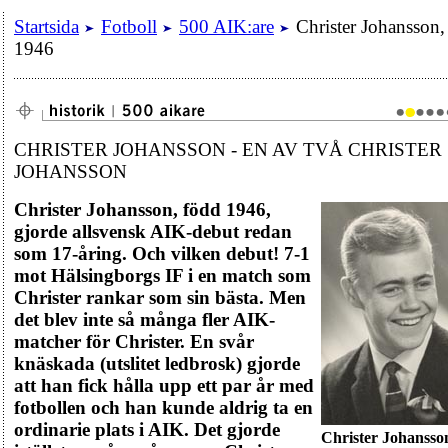
Startsida
Fotboll
500 AIK:are
Christer Johansson,
1946
CHRISTER JOHANSSON - EN AV TVÅ CHRISTER
JOHANSSON
Christer Johansson, född 1946,
gjorde allsvensk AIK-debut redan
som 17-åring. Och vilken debut! 7-1
mot Hälsingborgs IF i en match som
Christer rankar som sin bästa. Men
det blev inte så många fler AIK-
matcher för Christer. En svår
knäskada (utslitet ledbrosk) gjorde
att han fick hålla upp ett par år med
fotbollen och han kunde aldrig ta en
ordinarie plats i AIK. Det gjorde
Christer Johansso