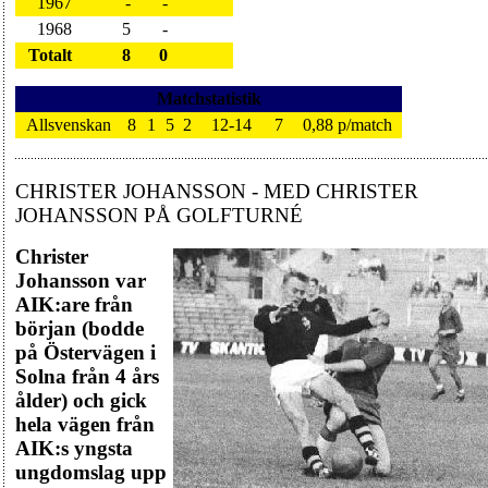
1967
-
-
1968
5
-
Totalt
8
0
Matchstatistik
Allsvenskan
8
1
5
2
12-14
7
0,88 p/match
CHRISTER JOHANSSON - MED CHRISTER
JOHANSSON PÅ GOLFTURNÉ
Christer
Johansson var
AIK:are från
början (bodde
på Östervägen i
Solna från 4 års
ålder) och gick
hela vägen från
AIK:s yngsta
ungdomslag upp