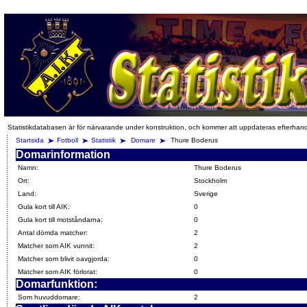
Statistikdatabasen är för närvarande under konstruktion, och kommer att uppdateras efterhan
Startsida
Fotboll
Statistik
Domare
Thure Boderus
Domarinformation
Namn:
Thure Boderus
Ort:
Stockholm
Land:
Sverige
Gula kort till AIK:
0
Gula kort till motståndarna:
0
Antal dömda matcher:
2
Matcher som AIK vunnit:
2
Matcher som blivit oavgjorda:
0
Matcher som AIK förlorat:
0
Domarfunktion:
Som huvuddomare:
2