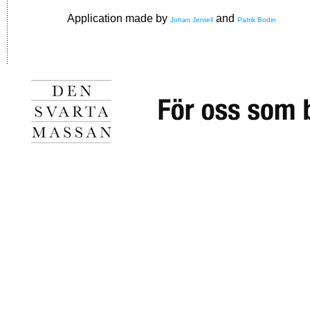
Application made by
and
Johan Jentell
Patrik Bodin