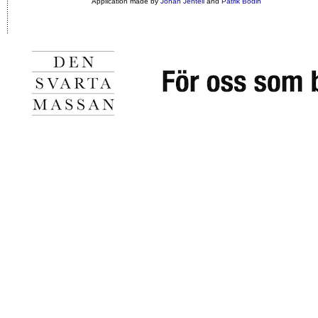
Application made by
Johan Jentell
and
Patrik Bodin