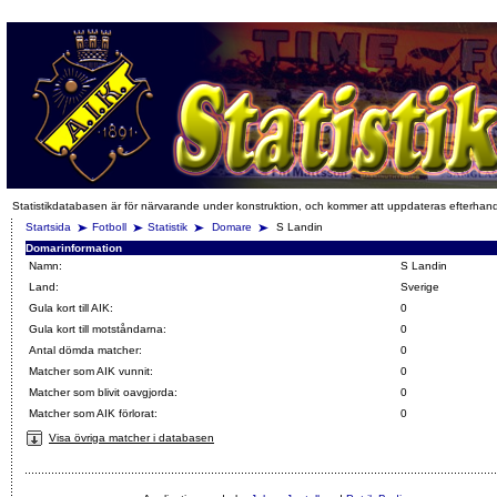
Statistikdatabasen är för närvarande under konstruktion, och kommer att uppdateras efterhan
Startsida
Fotboll
Statistik
Domare
S Landin
Domarinformation
Namn:
S Landin
Land:
Sverige
Gula kort till AIK:
0
Gula kort till motståndarna:
0
Antal dömda matcher:
0
Matcher som AIK vunnit:
0
Matcher som blivit oavgjorda:
0
Matcher som AIK förlorat:
0
Visa övriga matcher i databasen