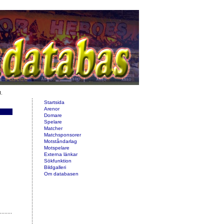
d.
Startsida
Arenor
Domare
Spelare
Matcher
Matchsponsorer
Motståndarlag
Motspelare
Externa länkar
Sökfunktion
Bildgalleri
Om databasen