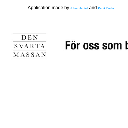
Application made by
and
Johan Jentell
Patrik Bodin