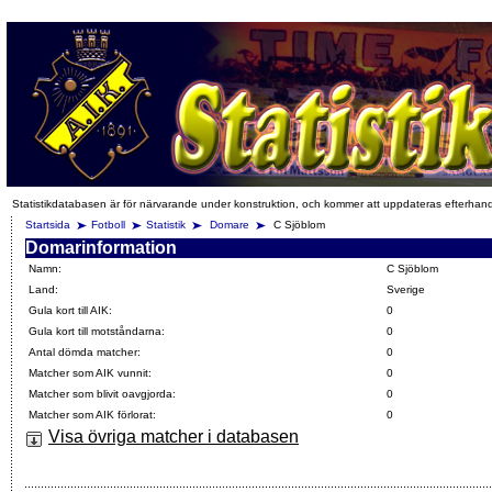
Statistikdatabasen är för närvarande under konstruktion, och kommer att uppdateras efterhan
Startsida
Fotboll
Statistik
Domare
C Sjöblom
Domarinformation
Namn:
C Sjöblom
Land:
Sverige
Gula kort till AIK:
0
Gula kort till motståndarna:
0
Antal dömda matcher:
0
Matcher som AIK vunnit:
0
Matcher som blivit oavgjorda:
0
Matcher som AIK förlorat:
0
Visa övriga matcher i databasen