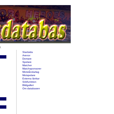
d.
Startsida
Arenor
Domare
Spelare
Matcher
Matchsponsorer
Motståndarlag
Motspelare
Externa länkar
Sökfunktion
Bildgalleri
Om databasen