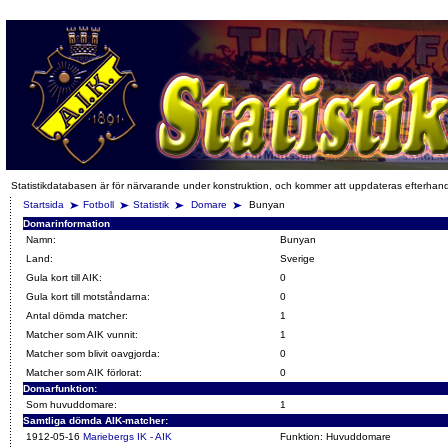
Statistikdatabasen är för närvarande under konstruktion, och kommer att uppdateras efterhan
Startsida
Fotboll
Statistik
Domare
Bunyan
Domarinformation
Namn:
Bunyan
Land:
Sverige
Gula kort till AIK:
0
Gula kort till motståndarna:
0
Antal dömda matcher:
1
Matcher som AIK vunnit:
1
Matcher som blivit oavgjorda:
0
Matcher som AIK förlorat:
0
Domarfunktion:
Som huvuddomare:
1
Samtliga dömda AIK-matcher:
1912-05-16
Mariebergs IK - AIK
Funktion: Huvuddomare