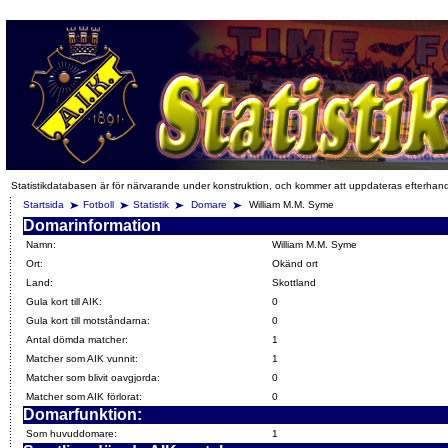
Statistikdatabasen är för närvarande under konstruktion, och kommer att uppdateras efterhan
Startsida
Fotboll
Statistik
Domare
William M.M. Syme
Domarinformation
Namn:
William M.M. Syme
Ort:
Okänd ort
Land:
Skottland
Gula kort till AIK:
0
Gula kort till motståndarna:
0
Antal dömda matcher:
1
Matcher som AIK vunnit:
1
Matcher som blivit oavgjorda:
0
Matcher som AIK förlorat:
0
Domarfunktion:
Som huvuddomare:
1