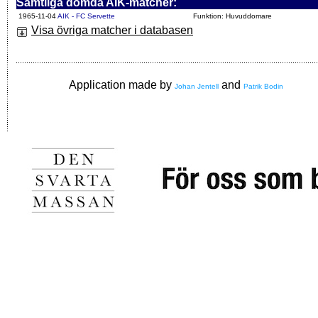
Samtliga dömda AIK-matcher:
1965-11-04
AIK - FC Servette
Funktion: Huvuddomare
Visa övriga matcher i databasen
Application made by
and
Johan Jentell
Patrik Bodin