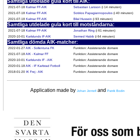
Samtliga utdelade gula kort till AIK:
2021-07-18
Kalmar FF-AIK
Sebastian Larsson
(i 14 minuten)
2021-07-18
Kalmar FF-AIK
Sotirios Papagiannopoulos
(i 40 minuten)
2021-07-18
Kalmar FF-AIK
Bilal Hussein
(i 93 minuten)
Samtliga utdelade gula kort till motståndarna:
2021-07-18
Kalmar FF-AIK
Jonathan Ring
(i 61 minuten)
2020-10-01
Karlslunds IF-AIK
Sermed Habib
(i 64 minuten)
Samtliga dömda AIK-matcher:
2022-01-27
AIK - Sollentuna FK
Funktion: Assisterande domare
2021-07-18
AIK - Kalmar FF
Funktion: Assisterande domare
2020-10-01
Karlslunds IF - AIK
Funktion: Assisterande domare
2020-01-18
AIK - IF Karlstad Fotboll
Funktion: Assisterande domare
2018-01-20
IK Frej - AIK
Funktion: Assisterande domare
Application made by
and
Johan Jentell
Patrik Bodin