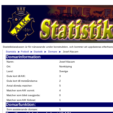
Statistikdatabasen är för närvarande under konstruktion, och kommer att uppdateras efterhan
Startsida
Fotboll
Statistik
Domare
Josef Alacam
Domarinformation
Namn:
Josef Alacam
Ort:
Norrköping
Land:
Sverige
Gula kort till AIK:
3
Gula kort till motståndarna:
2
Antal dömda matcher:
5
Matcher som AIK vunnit:
4
Matcher som blivit oavgjorda:
0
Matcher som AIK förlorat:
1
Domarfunktion:
Som assisterande domare:
5