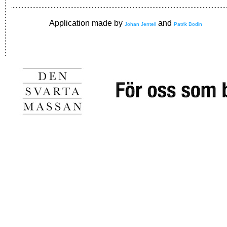
Application made by
and
Johan Jentell
Patrik Bodin