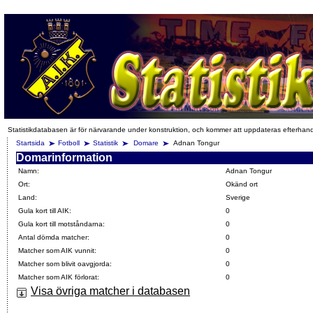
Statistikdatabasen är för närvarande under konstruktion, och kommer att uppdateras efterhan
Startsida
Fotboll
Statistik
Domare
Adnan Tongur
Domarinformation
Namn:
Adnan Tongur
Ort:
Okänd ort
Land:
Sverige
Gula kort till AIK:
0
Gula kort till motståndarna:
0
Antal dömda matcher:
0
Matcher som AIK vunnit:
0
Matcher som blivit oavgjorda:
0
Matcher som AIK förlorat:
0
Visa övriga matcher i databasen