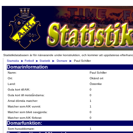
Statistikdatabasen är för närvarande under konstruktion, och kommer att uppdateras efterhan
Startsida
Fotboll
Statistik
Domare
Paul Schiller
Domarinformation
Namn:
Paul Schiller
Ort:
Okänd ort
Land:
Österrike
Gula kort till AIK:
0
Gula kort till motståndarna:
0
Antal dömda matcher:
1
Matcher som AIK vunnit:
1
Matcher som blivit oavgjorda:
0
Matcher som AIK förlorat:
0
Domarfunktion:
Som huvuddomare:
1