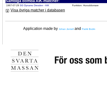
Samtliga dömda AIK-matcher:
1967-07-29
SG Dynamo Dresden - AIK
Funktion: Huvuddomare
Visa övriga matcher i databasen
Application made by
and
Johan Jentell
Patrik Bodin