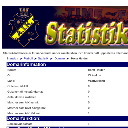
Statistikdatabasen är för närvarande under konstruktion, och kommer att uppdateras efterhan
Startsida
Fotboll
Statistik
Domare
Horst Herden
Domarinformation
Namn:
Horst Herden
Ort:
Okänd ort
Land:
Västtyskland
Gula kort till AIK:
0
Gula kort till motståndarna:
0
Antal dömda matcher:
1
Matcher som AIK vunnit:
0
Matcher som blivit oavgjorda:
0
Matcher som AIK förlorat:
1
Domarfunktion:
Som huvuddomare:
1