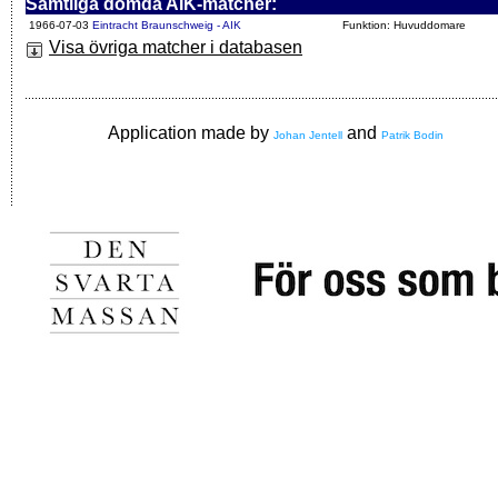
Samtliga dömda AIK-matcher:
1966-07-03
Eintracht Braunschweig - AIK
Funktion: Huvuddomare
Visa övriga matcher i databasen
Application made by
and
Johan Jentell
Patrik Bodin