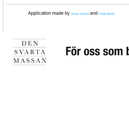
Application made by
and
Johan Jentell
Patrik Bodin