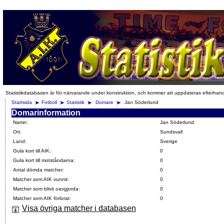
Statistikdatabasen är för närvarande under konstruktion, och kommer att uppdateras efterhan
Startsida
Fotboll
Statistik
Domare
Jan Söderlund
Domarinformation
Namn:
Jan Söderlund
Ort:
Sundsvall
Land:
Sverige
Gula kort till AIK:
0
Gula kort till motståndarna:
0
Antal dömda matcher:
0
Matcher som AIK vunnit:
0
Matcher som blivit oavgjorda:
0
Matcher som AIK förlorat:
0
Visa övriga matcher i databasen