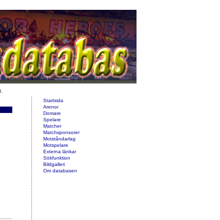
d.
Startsida
Arenor
Domare
Spelare
Matcher
Matchsponsorer
Motståndarlag
Motspelare
Externa länkar
Sökfunktion
Bildgalleri
Om databasen