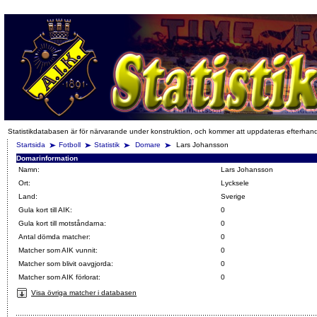
Statistikdatabasen är för närvarande under konstruktion, och kommer att uppdateras efterhan
Startsida
Fotboll
Statistik
Domare
Lars Johansson
Domarinformation
Namn:
Lars Johansson
Ort:
Lycksele
Land:
Sverige
Gula kort till AIK:
0
Gula kort till motståndarna:
0
Antal dömda matcher:
0
Matcher som AIK vunnit:
0
Matcher som blivit oavgjorda:
0
Matcher som AIK förlorat:
0
Visa övriga matcher i databasen