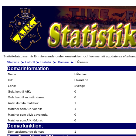
Statistikdatabasen är för närvarande under konstruktion, och kommer att uppdateras efterhan
Startsida
Fotboll
Statistik
Domare
Hålenius
Domarinformation
Namn:
Hålenius
Ort:
Okänd ort
Land:
Sverige
Gula kort till AIK:
0
Gula kort till motståndarna:
0
Antal dömda matcher:
1
Matcher som AIK vunnit:
1
Matcher som blivit oavgjorda:
0
Matcher som AIK förlorat:
0
Domarfunktion:
Som assisterande domare:
1