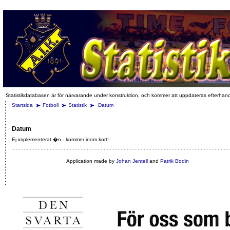
Statistikdatabasen är för närvarande under konstruktion, och kommer att uppdateras efterhan
Startsida
Fotboll
Statistik
Datum
Datum
Ej implementerat �n - kommer inom kort!
Application made by
Johan Jentell
and
Patrik Bodin