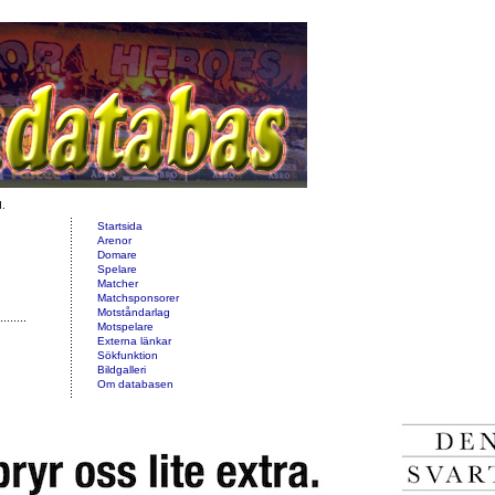
d.
Startsida
Arenor
Domare
Spelare
Matcher
Matchsponsorer
Motståndarlag
Motspelare
Externa länkar
Sökfunktion
Bildgalleri
Om databasen