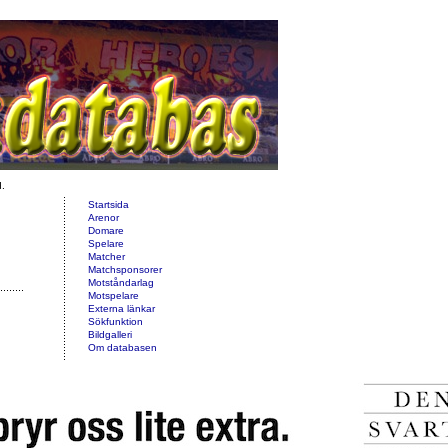
d.
Startsida
Arenor
Domare
Spelare
Matcher
Matchsponsorer
Motståndarlag
Motspelare
Externa länkar
Sökfunktion
Bildgalleri
Om databasen