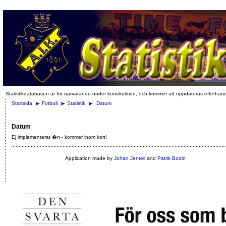
Statistikdatabasen är för närvarande under konstruktion, och kommer att uppdateras efterhan
Startsida
Fotboll
Statistik
Datum
Datum
Ej implementerat �n - kommer inom kort!
Application made by
Johan Jentell
and
Patrik Bodin