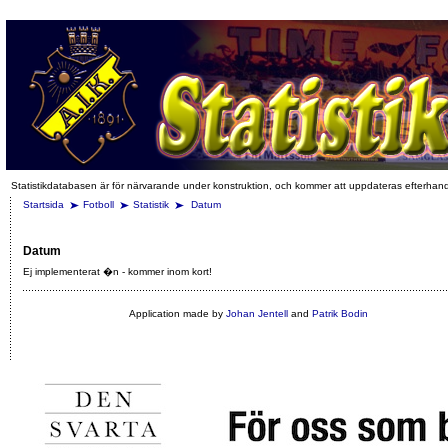
Statistikdatabasen är för närvarande under konstruktion, och kommer att uppdateras efterhan
Startsida
Fotboll
Statistik
Datum
Datum
Ej implementerat �n - kommer inom kort!
Application made by
Johan Jentell
and
Patrik Bodin