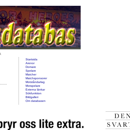
d.
Startsida
Arenor
Domare
Spelare
Matcher
Matchsponsorer
Motståndarlag
Motspelare
Externa länkar
Sökfunktion
Bildgalleri
Om databasen