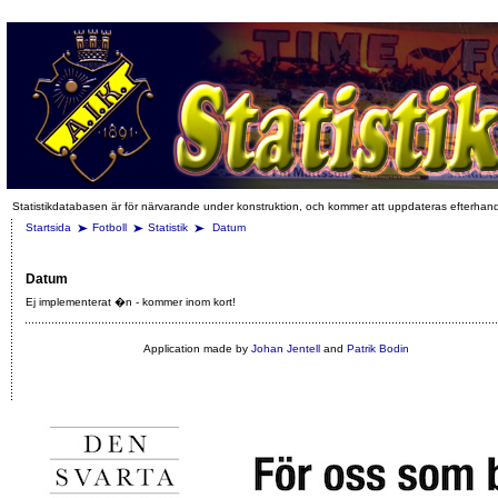
Statistikdatabasen är för närvarande under konstruktion, och kommer att uppdateras efterhan
Startsida
Fotboll
Statistik
Datum
Datum
Ej implementerat �n - kommer inom kort!
Application made by
Johan Jentell
and
Patrik Bodin