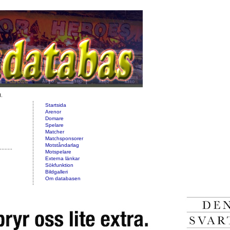
d.
Startsida
Arenor
Domare
Spelare
Matcher
Matchsponsorer
Motståndarlag
Motspelare
Externa länkar
Sökfunktion
Bildgalleri
Om databasen