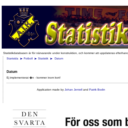
Statistikdatabasen är för närvarande under konstruktion, och kommer att uppdateras efterhan
Startsida
Fotboll
Statistik
Datum
Datum
Ej implementerat �n - kommer inom kort!
Application made by
Johan Jentell
and
Patrik Bodin