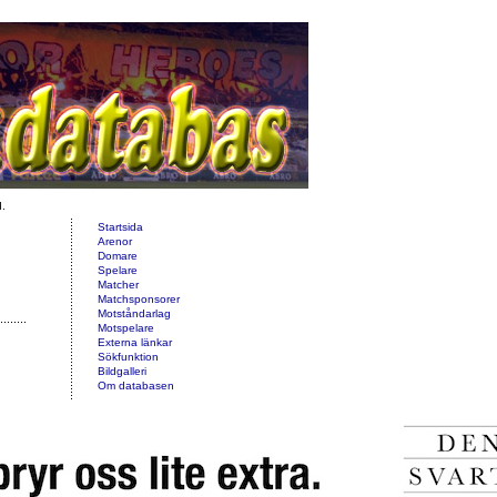
d.
Startsida
Arenor
Domare
Spelare
Matcher
Matchsponsorer
Motståndarlag
Motspelare
Externa länkar
Sökfunktion
Bildgalleri
Om databasen