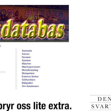
d.
Startsida
Arenor
Domare
Spelare
Matcher
Matchsponsorer
Motståndarlag
Motspelare
Externa länkar
Sökfunktion
Bildgalleri
Om databasen