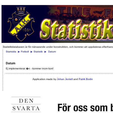
Statistikdatabasen är för närvarande under konstruktion, och kommer att uppdateras efterhan
Startsida
Fotboll
Statistik
Datum
Datum
Ej implementerat �n - kommer inom kort!
Application made by
Johan Jentell
and
Patrik Bodin