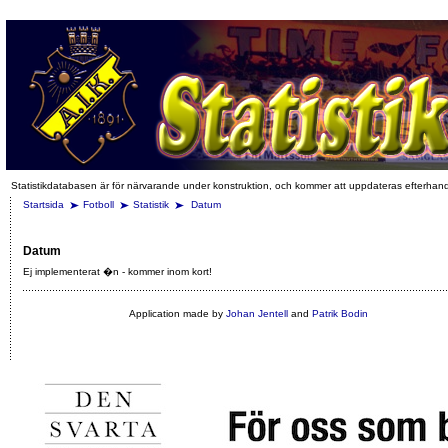
Statistikdatabasen är för närvarande under konstruktion, och kommer att uppdateras efterhan
Startsida
Fotboll
Statistik
Datum
Datum
Ej implementerat �n - kommer inom kort!
Application made by
Johan Jentell
and
Patrik Bodin