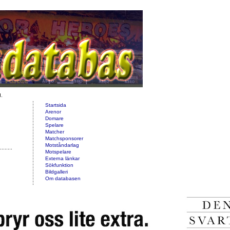
d.
Startsida
Arenor
Domare
Spelare
Matcher
Matchsponsorer
Motståndarlag
Motspelare
Externa länkar
Sökfunktion
Bildgalleri
Om databasen