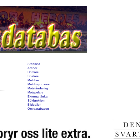
d.
Startsida
Arenor
Domare
Spelare
Matcher
Matchsponsorer
Motståndarlag
Motspelare
Externa länkar
Sökfunktion
Bildgalleri
Om databasen