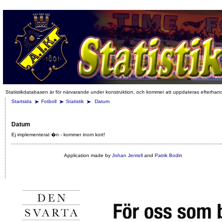
Statistikdatabasen är för närvarande under konstruktion, och kommer att uppdateras efterhan
Startsida
Fotboll
Statistik
Datum
Datum
Ej implementerat �n - kommer inom kort!
Application made by
Johan Jentell
and
Patrik Bodin