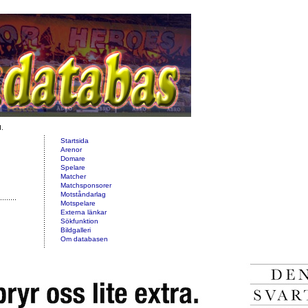
d.
Startsida
Arenor
Domare
Spelare
Matcher
Matchsponsorer
Motståndarlag
Motspelare
Externa länkar
Sökfunktion
Bildgalleri
Om databasen