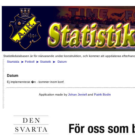
Statistikdatabasen är för närvarande under konstruktion, och kommer att uppdateras efterhan
Startsida
Fotboll
Statistik
Datum
Datum
Ej implementerat �n - kommer inom kort!
Application made by
Johan Jentell
and
Patrik Bodin