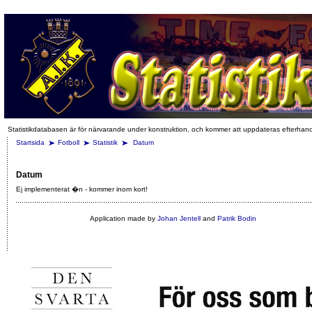
Statistikdatabasen är för närvarande under konstruktion, och kommer att uppdateras efterhan
Startsida
Fotboll
Statistik
Datum
Datum
Ej implementerat �n - kommer inom kort!
Application made by
Johan Jentell
and
Patrik Bodin