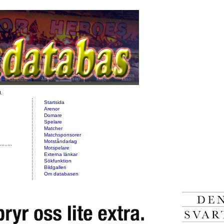
d.
Startsida
Arenor
Domare
Spelare
Matcher
Matchsponsorer
Motståndarlag
Motspelare
Externa länkar
Sökfunktion
Bildgalleri
Om databasen