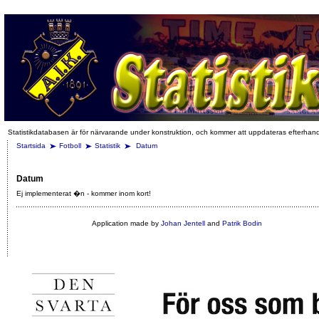
Statistikdatabasen är för närvarande under konstruktion, och kommer att uppdateras efterhan
Startsida
Fotboll
Statistik
Datum
Datum
Ej implementerat �n - kommer inom kort!
Application made by
Johan Jentell
and
Patrik Bodin