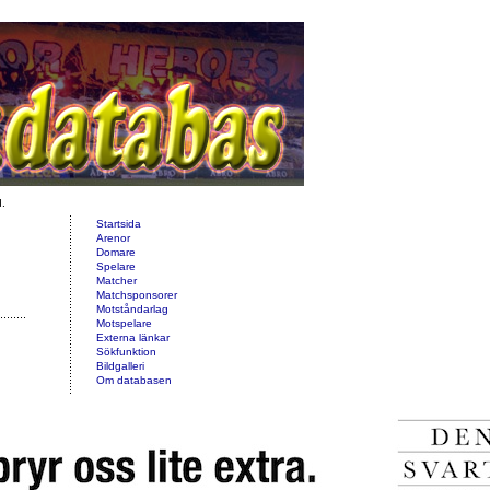
d.
Startsida
Arenor
Domare
Spelare
Matcher
Matchsponsorer
Motståndarlag
Motspelare
Externa länkar
Sökfunktion
Bildgalleri
Om databasen