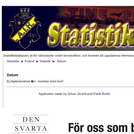
Statistikdatabasen är för närvarande under konstruktion, och kommer att uppdateras efterhan
Startsida
Fotboll
Statistik
Datum
Datum
Ej implementerat �n - kommer inom kort!
Application made by
Johan Jentell
and
Patrik Bodin