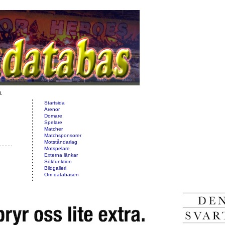
d.
Startsida
Arenor
Domare
Spelare
Matcher
Matchsponsorer
Motståndarlag
Motspelare
Externa länkar
Sökfunktion
Bildgalleri
Om databasen